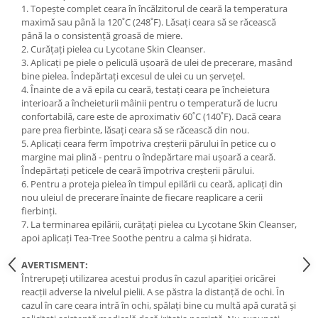
1. Topește complet ceara în încălzitorul de ceară la temperatura
maximă sau până la 120˚C (248˚F). Lăsați ceara să se răcească
până la o consistență groasă de miere.
2. Curățați pielea cu Lycotane Skin Cleanser.
3. Aplicați pe piele o peliculă ușoară de ulei de precerare, masând
bine pielea. Îndepărtați excesul de ulei cu un șervețel.
4. Înainte de a vă epila cu ceară, testați ceara pe încheietura
interioară a încheieturii mâinii pentru o temperatură de lucru
confortabilă, care este de aproximativ 60˚C (140˚F). Dacă ceara
pare prea fierbinte, lăsați ceara să se răcească din nou.
5. Aplicați ceara ferm împotriva creșterii părului în petice cu o
margine mai plină - pentru o îndepărtare mai ușoară a ceară.
Îndepărtați peticele de ceară împotriva creșterii părului.
6. Pentru a proteja pielea în timpul epilării cu ceară, aplicați din
nou uleiul de precerare înainte de fiecare reaplicare a cerii
fierbinți.
7. La terminarea epilării, curățați pielea cu Lycotane Skin Cleanser,
apoi aplicați Tea-Tree Soothe pentru a calma și hidrata.
AVERTISMENT:
Întrerupeți utilizarea acestui produs în cazul apariției oricărei
reacții adverse la nivelul pielii. A se păstra la distanță de ochi. În
cazul în care ceara intră în ochi, spălați bine cu multă apă curată și