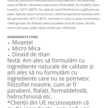
solicitați asistență medicală dacă iritația persistă. Nu expuneți
ceara la flăcări, deoarece ceara este inflamabilă. Nu încălziți ceara
la peste 120˚C (248˚F). Nu aplicați ceară fierbinte și curgătoare pe
piele. Aplicați ceara numai atunci când temperatura acesteia este
de aproximativ 60˚C (140˚F), moment în care va avea consistența
mierii groase. Nu folosiți ceară pe pielea arsă de soare, alunițe,
vene varicoase, piele ruptă, iritată sau inflamată.
INGREDIENTE CHEIE:
Mușețel
Micro Mica
Dioxid de titan
Notă: Am ales să formulăm cu
ingrediente naturale de calitate și
am ales să nu formulăm cu
ingrediente care nu se potrivesc
filozofiei noastre, cum ar fi
parabeni, ftalați, formaldehidă,
hidrochinonă etc.
*Clienții din UE recunoaștem că