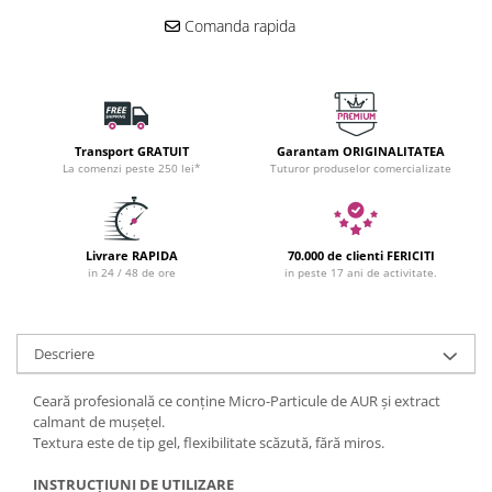
Comanda rapida
Transport GRATUIT
Garantam ORIGINALITATEA
La comenzi peste 250 lei*
Tuturor produselor comercializate
Livrare RAPIDA
70.000 de clienti FERICITI
in 24 / 48 de ore
in peste 17 ani de activitate.
Descriere
Ceară profesională ce conține Micro-Particule de AUR și extract
calmant de mușețel.
Textura este de tip gel, flexibilitate scăzută, fără miros.
INSTRUCȚIUNI DE UTILIZARE