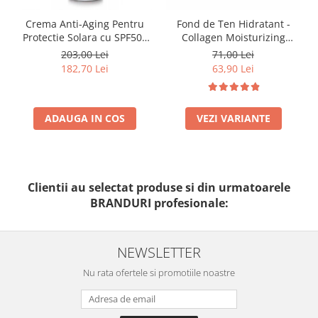
Crema Anti-Aging Pentru
Fond de Ten Hidratant -
Protectie Solara cu SPF50+
Collagen Moisturizing
50ml - Anti -Age Sun Cream
Foundation-300n Vanilla
203,00 Lei
71,00 Lei
SPF50+ - Bruno Vassari
182,70 Lei
63,90 Lei
ADAUGA IN COS
VEZI VARIANTE
Clientii au selectat produse si din urmatoarele
BRANDURI profesionale:
NEWSLETTER
Nu rata ofertele si promotiile noastre