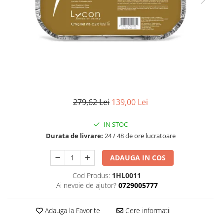
Fard de ochi
Pigmenti minerali
Primer gene
BUZE
Ruj
Creion de buze
Gloss de buze
SPRANCENE
279,62 Lei
139,00 Lei
Creioane sprancene
Gel pentru sprancene
IN STOC
Durata de livrare:
24 / 48 de ore lucratoare
ACCESORII
Palete Contouring
ADAUGA IN COS
Pensule Profesionale
Cod Produs:
1HL0011
Aur Cosmetic
Ai nevoie de ajutor?
0729005777
PALETE PROFESIONALE
Adauga la Favorite
Cere informatii