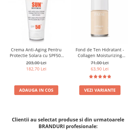
Crema Anti-Aging Pentru
Fond de Ten Hidratant -
Protectie Solara cu SPF50+
Collagen Moisturizing
50ml - Anti -Age Sun Cream
Foundation-300n Vanilla
203,00 Lei
71,00 Lei
SPF50+ - Bruno Vassari
182,70 Lei
63,90 Lei
ADAUGA IN COS
VEZI VARIANTE
Clientii au selectat produse si din urmatoarele
BRANDURI profesionale: