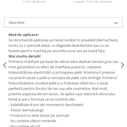
in 24 / 48 de ore
in peste 17 ani de activitate.
Descriere
Mod de aplicare:
Se recomandă aplicarea pe tenul curățat în prealabil (demachiant,
tonic) cu o pensulă plată, cu degetele dezinfectate sau cu un
burete pentru machiaj pe anumite zone sau pe toată fața.
Mai multe detalii:
Primerul matifiant pe bază de silicon este dedicat tenului gras sau
mixt garantând un efect de matifiere puternic, netezire,
îmbunătățirea elasticității și protejarea pielii. Vitamina E previne
uscarea în exces a pielii și senzația de piele care strânge. Primerul
îmbunătățește condiția pielii și o hrănește oferindu-i o bază
perfectă pentru fondul de ten sau alte cosmetice. Mai mult,
previne aspectul de ten lucios. Se aplică ușor datorită siliconului
lichid și are o formula ce nu conține ulei.
- Valabilitate 6 luni din momentul deschiderii
- Testat dermatologic
- Produsul nu este testat pe animale
- Nu conține uleiuri minerale
- Nu conține alcool