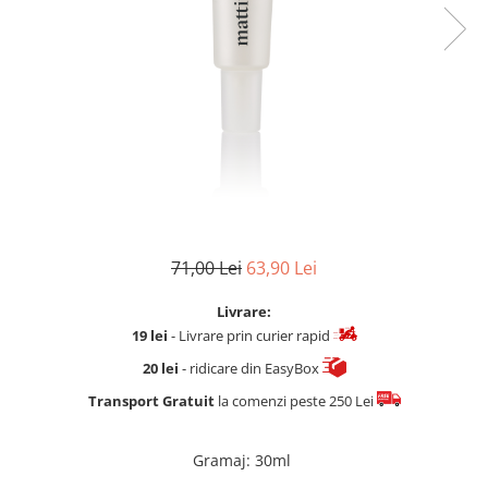
Fard de ochi
Pigmenti minerali
Primer gene
BUZE
Ruj
Creion de buze
Gloss de buze
SPRANCENE
Creioane sprancene
71,00 Lei
63,90 Lei
Gel pentru sprancene
ACCESORII
Livrare:
Palete Contouring
19 lei
- Livrare prin curier rapid
Pensule Profesionale
20 lei
- ridicare din EasyBox
Aur Cosmetic
Transport Gratuit
la comenzi peste 250 Lei
PALETE PROFESIONALE
Gramaj
:
30ml