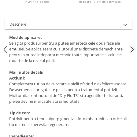
in 24 / 48 de ore
in peste 17 ani de activitate.
Descriere
Mod de aplicare:
Se agita produsul pentru a putea amesteca cele doua faze ale
emulsiei. Se aplica seara cu ajutorul unei dischete demachiante
pentru a putea indeparta mecanic toate impuritatile si celulele
moarte de la nivelul pielii.
Mai multe detalii:
Actiuni:
Completeaza rutina de curatare a pielii oferind o exfoliere usoara.
De asemenea, pregateste pielea pentru tratamentul potrivit.
Multumita continutului de “Dry Flo TS” si a agentilor hidratanti,
pielea devine mai catifelata si hidratata.
Tip de ten:
Potrivit pentru tenul hiperpigmentat, fotoimbatranit sau orice alt
tip de ten ce necesita regenerare.
Ingrediente: