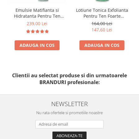
Emulsie Matifianta si
Lotiune Tonica Exfolianta
Hidratanta Pentru Ten
Pentru Ten Foarte
Gras/Uleios 50ml - Balance
Gras/Uleios 250ml - Akno-
239,00 Lei
164,00 Lei
Fluid Pure Solution - Bruno
Control Lotion Pure Solution
147,60 Lei
Vassari
- Bruno Vassari
ADAUGA IN COS
ADAUGA IN COS
Clientii au selectat produse si din urmatoarele
BRANDURI profesionale:
NEWSLETTER
Nu rata ofertele si promotiile noastre