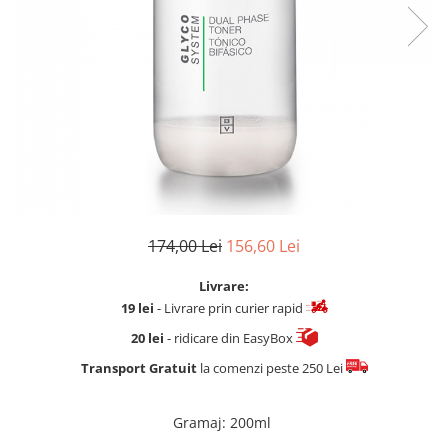
Fard de ochi
Pigmenti minerali
Primer gene
BUZE
Ruj
Creion de buze
Gloss de buze
SPRANCENE
Creioane sprancene
174,00 Lei
156,60 Lei
Gel pentru sprancene
ACCESORII
Livrare:
Palete Contouring
19 lei
- Livrare prin curier rapid
Pensule Profesionale
20 lei
- ridicare din EasyBox
Aur Cosmetic
Transport Gratuit
la comenzi peste 250 Lei
PALETE PROFESIONALE
Gramaj
:
200ml