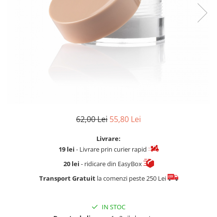
Fard de ochi
Pigmenti minerali
Primer gene
BUZE
Ruj
Creion de buze
Gloss de buze
SPRANCENE
Creioane sprancene
62,00 Lei
55,80 Lei
Gel pentru sprancene
ACCESORII
Livrare:
Palete Contouring
19 lei
- Livrare prin curier rapid
Pensule Profesionale
20 lei
- ridicare din EasyBox
Aur Cosmetic
Transport Gratuit
la comenzi peste 250 Lei
PALETE PROFESIONALE
IN STOC