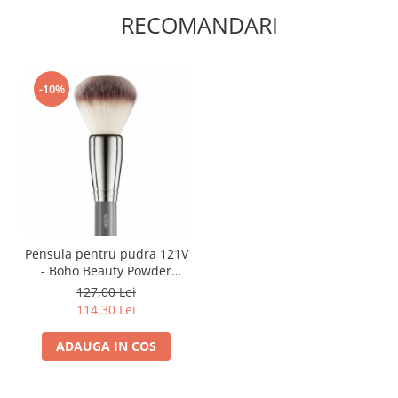
RECOMANDARI
-10%
Pensula pentru pudra 121V
- Boho Beauty Powder
Brush - Paese
127,00 Lei
114,30 Lei
ADAUGA IN COS