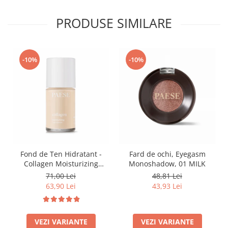
PRODUSE SIMILARE
-10%
-10%
Fond de Ten Hidratant -
Fard de ochi, Eyegasm
Collagen Moisturizing
Monoshadow, 01 MILK
Foundation-300n Vanilla
71,00 Lei
48,81 Lei
63,90 Lei
43,93 Lei
VEZI VARIANTE
VEZI VARIANTE