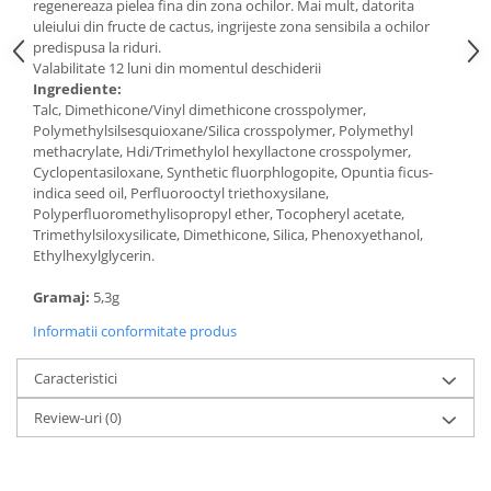
regenereaza pielea fina din zona ochilor. Mai mult, datorita
uleiului din fructe de cactus, ingrijeste zona sensibila a ochilor
predispusa la riduri.
Valabilitate 12 luni din momentul deschiderii
Ingrediente:
Talc, Dimethicone/Vinyl dimethicone crosspolymer,
Polymethylsilsesquioxane/Silica crosspolymer, Polymethyl
methacrylate, Hdi/Trimethylol hexyllactone crosspolymer,
Cyclopentasiloxane, Synthetic fluorphlogopite, Opuntia ficus-
indica seed oil, Perfluorooctyl triethoxysilane,
Polyperfluoromethylisopropyl ether, Tocopheryl acetate,
Trimethylsiloxysilicate, Dimethicone, Silica, Phenoxyethanol,
Ethylhexylglycerin.
Gramaj:
5,3g
Informatii conformitate produs
Caracteristici
Review-uri
(0)