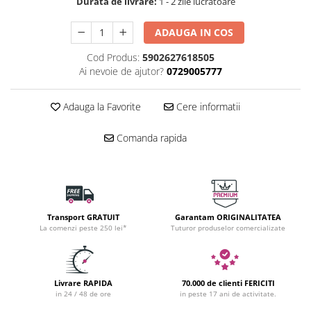
Durata de livrare:
1 - 2 zile lucratoare
ADAUGA IN COS
Cod Produs:
5902627618505
Ai nevoie de ajutor?
0729005777
Adauga la Favorite
Cere informatii
Comanda rapida
Transport GRATUIT
Garantam ORIGINALITATEA
La comenzi peste 250 lei*
Tuturor produselor comercializate
Livrare RAPIDA
70.000 de clienti FERICITI
in 24 / 48 de ore
in peste 17 ani de activitate.