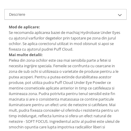
Descriere
Mod de aplicare:
Se recomanda aplicarea bazei de machiaj Hydrobase Under Eyes
cu ajutorul varfurilor degetelor prin tapotare pe zona din jurul
ochilor. Se aplica corectorul utilizat in mod obisnuit si apoi se
fixeaza cu ajutorul pudrei Puff Cloud.
Mai multe detalii:
Pielea din zona ochilor este cea mai sensibila parte a fetei si
necesita ingrijire speciala. Femeile se confrunta cu cearcane in
zona de sub ochi si utilizeaza o varietate de produse pentru a le
putea acoperi. Pentru a putea extinde durabilitatea acestor
produse, pot utiliza pudra Puff Cloud Under Eye Powder ce
mentine cosmeticele aplicate anterior in timp ce catifeleaza si
ilumineaza zona. Pudra potrivita pentru tenul sensibil este fin
macinata si are o consistenta matasoasa ce contine particule
iluminatoare pentru un efect unic de netezire si catifelare. Mai
mult, pudra fixeaza concealer-ul oferindu-i rezistenta pentru un
timp indelungat, reflecta lumina si ofera un efect natural de
netezire - SOFT FOCUS. Ingredientul activ al pudrei este uleiul de
smochin opuntia care lupta impotriva radicalilor liberi si