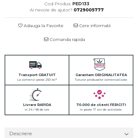
Cod Produs:
PED133
Ai nevoie de ajutor?
0729005777
Adauga la Favorite
Cere informatii
Comanda rapida
Transport GRATUIT
Garantam ORIGINALITATEA
La comenzi peste 250 lei*
Tuturor produselor comercializate
Livrare RAPIDA
70.000 de clienti FERICITI
in 24 / 48 de ore
in peste 17 ani de activitate.
Descriere