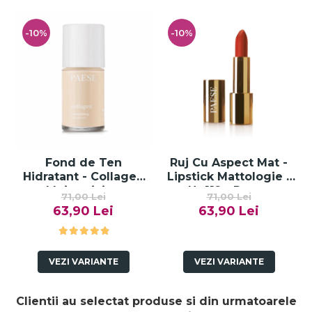
-10%
-10%
Fond de Ten
Ruj Cu Aspect Mat -
Hidratant - Collagen
Lipstick Mattologie -
Moisturizing
Nr 112 - Paese
71,00 Lei
71,00 Lei
Foundation-300n
63,90 Lei
63,90 Lei
Vanilla
VEZI VARIANTE
VEZI VARIANTE
Clientii au selectat produse si din urmatoarele