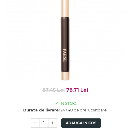
Fard de ochi
Pigmenti minerali
Primer gene
BUZE
Ruj
Creion de buze
Gloss de buze
SPRANCENE
Creioane sprancene
Gel pentru sprancene
ACCESORII
Palete Contouring
87,45 Lei
78,71 Lei
Pensule Profesionale
IN STOC
Aur Cosmetic
Durata de livrare:
24 / 48 de ore lucratoare
PALETE PROFESIONALE
ADAUGA IN COS