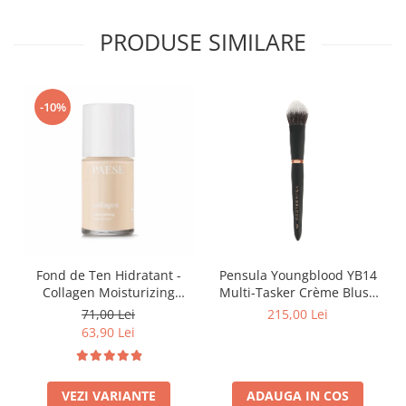
PRODUSE SIMILARE
-10%
Fond de Ten Hidratant -
Pensula Youngblood YB14
Collagen Moisturizing
Multi-Tasker Crème Blush
Foundation-300n Vanilla
Brush
71,00 Lei
215,00 Lei
63,90 Lei
VEZI VARIANTE
ADAUGA IN COS