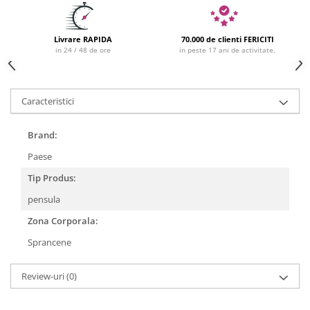
Livrare RAPIDA
70.000 de clienti FERICITI
in 24 / 48 de ore
in peste 17 ani de activitate.
Caracteristici
Brand:
Paese
Tip Produs:
pensula
Zona Corporala:
Sprancene
Review-uri
(0)