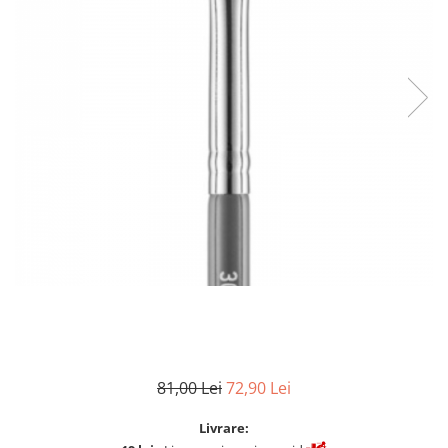
Fard de ochi
Pigmenti minerali
Primer gene
BUZE
Ruj
Creion de buze
Gloss de buze
SPRANCENE
Creioane sprancene
Gel pentru sprancene
ACCESORII
Palete Contouring
Pensule Profesionale
Aur Cosmetic
81,00 Lei
72,90 Lei
PALETE PROFESIONALE
Livrare: