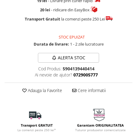
19 lei
- Livrare prin curier rapid
20 lei
- ridicare din EasyBox
Transport Gratuit
la comenzi peste 250 Lei
STOC EPUIZAT
Durata de livrare:
1 - 2 zile lucratoare
ALERTA STOC
Cod Produs:
5904139440414
Ai nevoie de ajutor?
0729005777
Adauga la Favorite
Cere informatii
Transport GRATUIT
Garantam ORIGINALITATEA
La comenzi peste 250 lei*
Tuturor produselor comercializate