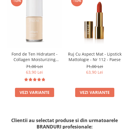
-10%
-10%
Fond de Ten Hidratant -
Ruj Cu Aspect Mat - Lipstick
Collagen Moisturizing
Mattologie - Nr 112 - Paese
Foundation-300n Vanilla
71,00 Lei
71,00 Lei
63,90 Lei
63,90 Lei
VEZI VARIANTE
VEZI VARIANTE
Clientii au selectat produse si din urmatoarele
BRANDURI profesionale: