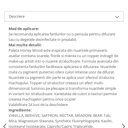
Descriere
Mod de aplicare:
Se recomanda aplicarea fardurilor cu o pensula pentru difuzare
sau cu degetele dezinfectate in prealabil.
Mai multe detalii:
Paleta Honey Mood este inspirata din nuantele primaverii,
asadar combina soarele, florile si mierea cu un topper indragit de
make-up artisti intr-o nuante stralucitoare. Formula avansata din
consistenta fardurilor faciliteaza aplicarea si difuzarea. Nuantele
mate cu pigmenti puternici ofera culori intense usor de difuzat.
Nuantele cu pigmenti din perle se aplica usor oferind stralucire
machiajului. Topper-ul stralucitor creeaza un efect multi-
dimensional, luminos pe pleoape si transforma nuantele simple
in variant lor stralucitoare. Varietatea de culori si texturi permite
crearea machiajelor pentru orice ocazie!
Valabilitate 24 luni de la deschidere
Ingrediente:
VANILLA, BEEHIVE, SAFFRON, NECTAR, MEADOW, BEAR: Talc,
Mica, Magnesium Stearate, Synthetic Fluorphlogopite, Kaolin,
Isostearyl Isostearate, Caprylic/Capric Triglyceride,