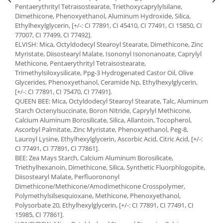
Pentaerythrityl Tetraisostearate, Triethoxycaprylylsilane,
Dimethicone, Phenoxyethanol, Aluminum Hydroxide, Silica,
Ethylhexylglycerin, [+/-: CI 77891, CI 45410, CI 77491, CI 15850, CI
77007, CI 77499, CI 77492].
ELVISH: Mica, Octyldodecyl Stearoyl Stearate, Dimethicone, Zinc
Myristate, Diisostearyl Malate, Isononyl Isononanoate, Caprylyl
Methicone, Pentaerythrityl Tetraisostearate,
Trimethylsiloxysilicate, Ppg-3 Hydrogenated Castor Oil, Olive
Glycerides, Phenoxyethanol, Ceramide Np, Ethylhexylglycerin,
[+/-: CI 77891, CI 75470, CI 77491].
QUEEN BEE: Mica, Octyldodecyl Stearoyl Stearate, Talc, Aluminum
Starch Octenylsuccinate, Boron Nitride, Caprylyl Methicone,
Calcium Aluminum Borosilicate, Silica, Allantoin, Tocopherol,
Ascorbyl Palmitate, Zinc Myristate, Phenoxyethanol, Peg-8,
Lauroyl Lysine, Ethylhexylglycerin, Ascorbic Acid, Citric Acid, [+/-:
CI 77491, CI 77891, CI 77861].
BEE: Zea Mays Starch, Calcium Aluminum Borosilicate,
Triethylhexanoin, Dimethicone, Silica, Synthetic Fluorphlogopite,
Diisostearyl Malate, Perfluorononyl
Dimethicone/Methicone/Amodimethicone Crosspolymer,
Polymethylsilsesquioxane, Methicone, Phenoxyethanol,
Polysorbate 20, Ethylhexylglycerin, [+/-: CI 77891, CI 77491, CI
15985, CI 77861].