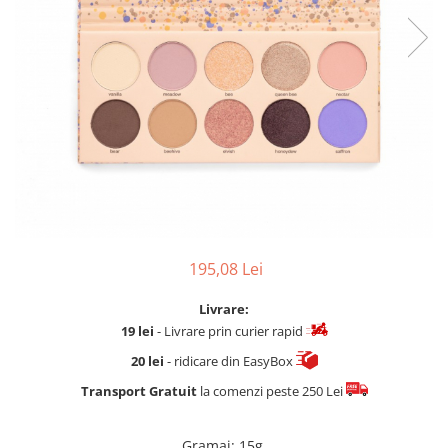
Fard de ochi
Pigmenti minerali
Primer gene
BUZE
Ruj
Creion de buze
Gloss de buze
SPRANCENE
Creioane sprancene
Gel pentru sprancene
195,08 Lei
ACCESORII
Palete Contouring
Livrare:
19 lei
- Livrare prin curier rapid
Pensule Profesionale
Aur Cosmetic
20 lei
- ridicare din EasyBox
PALETE PROFESIONALE
Transport Gratuit
la comenzi peste 250 Lei
Gramaj
:
15g