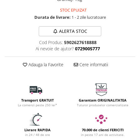
STOC EPUIZAT
Durata de livrare:
1 - 2 zile lucratoare
ALERTA STOC
Cod Produs:
5902627618888
Ai nevoie de ajutor?
0729005777
Adauga la Favorite
Cere informatii
Transport GRATUIT
Garantam ORIGINALITATEA
La comenzi peste 250 lei*
Tuturor produselor comercializate
Livrare RAPIDA
70.000 de clienti FERICITI
in 24 / 48 de ore
in peste 17 ani de activitate.