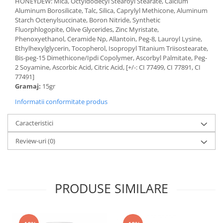
HONEYDEW: Mica, Octyldodecyl Stearoyl Stearate, Calcium
Aluminum Borosilicate, Talc, Silica, Caprylyl Methicone, Aluminum
Starch Octenylsuccinate, Boron Nitride, Synthetic
Fluorphlogopite, Olive Glycerides, Zinc Myristate,
Phenoxyethanol, Ceramide Np, Allantoin, Peg-8, Lauroyl Lysine,
Ethylhexylglycerin, Tocopherol, Isopropyl Titanium Triisostearate,
Bis-peg-15 Dimethicone/Ipdi Copolymer, Ascorbyl Palmitate, Peg-
2 Soyamine, Ascorbic Acid, Citric Acid, [+/-: CI 77499, CI 77891, CI
77491]
Gramaj:
15gr
Informatii conformitate produs
Caracteristici
Review-uri
(0)
PRODUSE SIMILARE