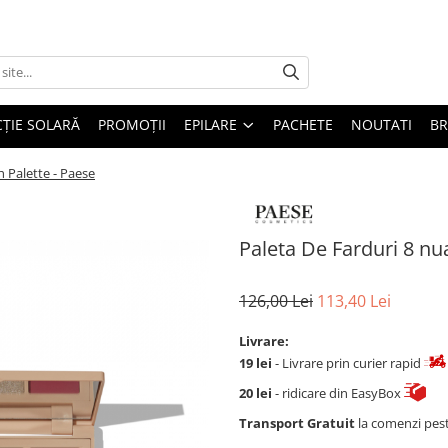
ȚIE SOLARĂ
PROMOȚII
EPILARE
PACHETE
NOUTATI
B
h Palette - Paese
Paleta De Farduri 8 nu
126,00 Lei
113,40 Lei
Livrare:
19 lei
- Livrare prin curier rapid
20 lei
- ridicare din EasyBox
Transport Gratuit
la comenzi pes