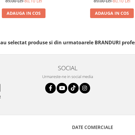
89,00 Lei
80,10 Lei
89,00 Lei
80,10 Lei
ADAUGA IN COS
ADAUGA IN COS
i au selectat produse si din urmatoarele BRANDURI profe
SOCIAL
Urmareste-ne in social media
e
DATE COMERCIALE