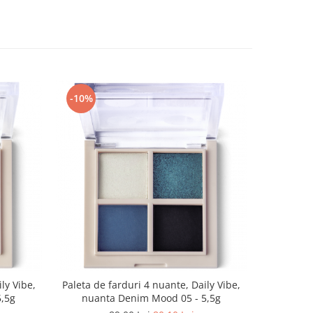
-10%
-10%
ly Vibe,
Paleta de farduri 4 nuante, Daily Vibe,
Paleta de 
5,5g
nuanta Denim Mood 05 - 5,5g
nuanta