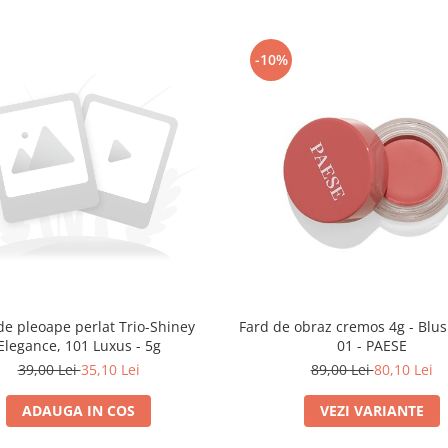
-10%
de pleoape perlat Trio-Shiney
Fard de obraz cremos 4g - Blu
Elegance, 101 Luxus - 5g
01 - PAESE
39,00 Lei
35,10 Lei
89,00 Lei
80,10 Lei
ADAUGA IN COS
VEZI VARIANTE