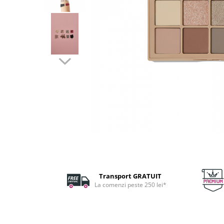
Fard de ochi
Pigmenti minerali
Primer gene
BUZE
Ruj
Creion de buze
Gloss de buze
SPRANCENE
Creioane sprancene
Gel pentru sprancene
ACCESORII
Palete Contouring
Pensule Profesionale
Transport GRATUIT
Aur Cosmetic
La comenzi peste 250 lei*
PALETE PROFESIONALE