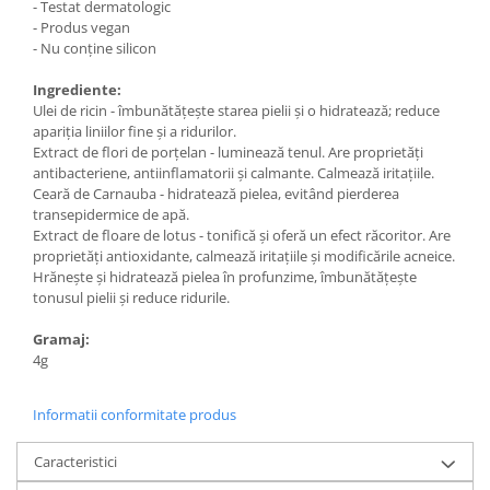
- Testat dermatologic
- Produs vegan
- Nu conține silicon
Ingrediente:
Ulei de ricin - îmbunătățește starea pielii și o hidratează; reduce
apariția liniilor fine și a ridurilor.
Extract de flori de porțelan - luminează tenul. Are proprietăți
antibacteriene, antiinflamatorii și calmante. Calmează iritațiile.
Ceară de Carnauba - hidratează pielea, evitând pierderea
transepidermice de apă.
Extract de floare de lotus - tonifică și oferă un efect răcoritor. Are
proprietăți antioxidante, calmează iritațiile și modificările acneice.
Hrănește și hidratează pielea în profunzime, îmbunătățește
tonusul pielii și reduce ridurile.
Gramaj:
4g
Informatii conformitate produs
Caracteristici