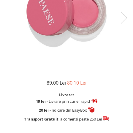
Fard de ochi
Pigmenti minerali
Primer gene
BUZE
Ruj
Creion de buze
Gloss de buze
SPRANCENE
Creioane sprancene
Gel pentru sprancene
ACCESORII
89,00 Lei
80,10 Lei
Palete Contouring
Livrare:
Pensule Profesionale
19 lei
- Livrare prin curier rapid
Aur Cosmetic
20 lei
- ridicare din EasyBox
PALETE PROFESIONALE
Transport Gratuit
la comenzi peste 250 Lei