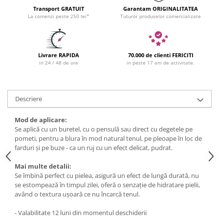
Transport GRATUIT
Garantam ORIGINALITATEA
La comenzi peste 250 lei*
Tuturor produselor comercializate
Livrare RAPIDA
70.000 de clienti FERICITI
in 24 / 48 de ore
in peste 17 ani de activitate.
Descriere
Mod de aplicare:
Se aplică cu un buretel, cu o pensulă sau direct cu degetele pe
pometi, pentru a blura în mod natural tenul, pe pleoape în loc de
farduri și pe buze - ca un ruj cu un efect delicat, pudrat.
Mai multe detalii:
Se îmbină perfect cu pielea, asigură un efect de lungă durată, nu
se estompează în timpul zilei, oferă o senzație de hidratare pielii,
având o textura ușoară ce nu încarcă tenul.
- Valabilitate 12 luni din momentul deschiderii