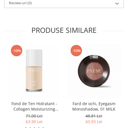
Review-uri
(0)
PRODUSE SIMILARE
-10%
-10%
Fond de Ten Hidratant -
Fard de ochi, Eyegasm
Collagen Moisturizing
Monoshadow, 01 MILK
Foundation-300n Vanilla
71,00 Lei
48,81 Lei
63,90 Lei
43,93 Lei