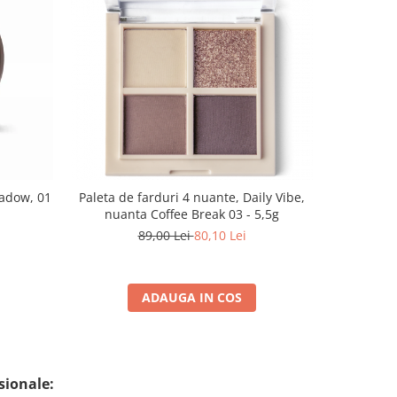
-10%
adow, 01
Paleta de farduri 4 nuante, Daily Vibe,
Fond de t
nuanta Coffee Break 03 - 5,5g
Matt Fou
89,00 Lei
80,10 Lei
99
ADAUGA IN COS
sionale: