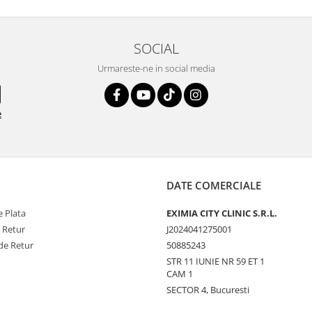
SOCIAL
Urmareste-ne in social media
e
DATE COMERCIALE
 Plata
EXIMIA CITY CLINIC S.R.L.
e Retur
J2024041275001
de Retur
50885243
STR 11 IUNIE NR 59 ET 1
CAM 1
SECTOR 4, Bucuresti