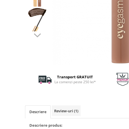
Fard de ochi
Pigmenti minerali
Primer gene
BUZE
Ruj
Creion de buze
Gloss de buze
SPRANCENE
Creioane sprancene
Gel pentru sprancene
Transport GRATUIT
ACCESORII
La comenzi peste 250 lei*
Palete Contouring
Pensule Profesionale
Aur Cosmetic
Review-uri
(1)
PALETE PROFESIONALE
Descriere
Descriere produs: