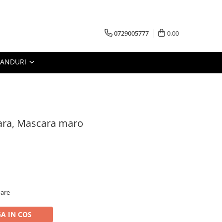
0729005777
0,00
RANDURI
ra, Mascara maro
oare
A IN COS