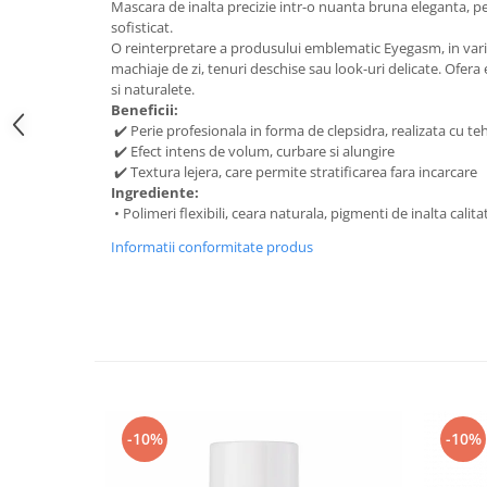
Mascara de inalta precizie intr-o nuanta bruna eleganta, pe
sofisticat.
O reinterpretare a produsului emblematic Eyegasm, in var
machiaje de zi, tenuri deschise sau look-uri delicate. Ofera 
si naturalete.
Beneficii:
✔️ Perie profesionala in forma de clepsidra, realizata cu 
✔️ Efect intens de volum, curbare si alungire
✔️ Textura lejera, care permite stratificarea fara incarcare
Ingrediente:
• Polimeri flexibili, ceara naturala, pigmenti de inalta calita
Informatii conformitate produs
-10%
-10%