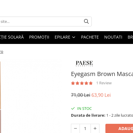
ȚIE SOLARĂ
PROMOȚII
EPILARE
PACHETE
NOUTATI
B
ro
Eyegasm Brown Masca
1 Review
71,00 Lei
63,90 Lei
IN STOC
Durata de livrare:
1 - 2 zile lucrat
ADAUG