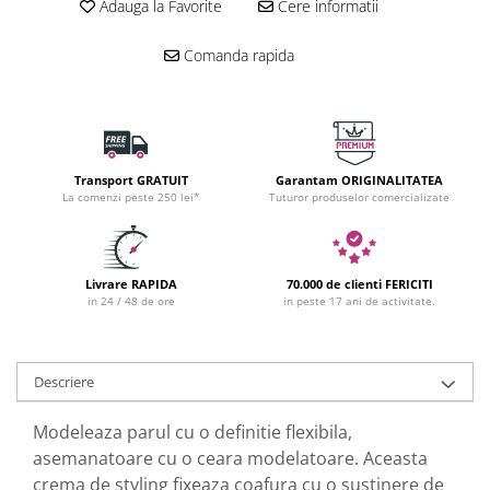
Adauga la Favorite
Cere informatii
Comanda rapida
Transport GRATUIT
Garantam ORIGINALITATEA
La comenzi peste 250 lei*
Tuturor produselor comercializate
Livrare RAPIDA
70.000 de clienti FERICITI
in 24 / 48 de ore
in peste 17 ani de activitate.
Descriere
Modeleaza parul cu o definitie flexibila,
asemanatoare cu o ceara modelatoare. Aceasta
crema de styling fixeaza coafura cu o sustinere de