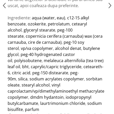
uscat, apoi coafeaza dupa preferinte.
Ingrediente:
aqua (water, eau)
,
c12-15 alkyl
benzoate
,
ozokerite
,
petrolatum
,
cetearyl
alcohol
,
glyceryl stearate
,
peg-100
stearate
,
copernicia cerifera (carnauba) wax (cera
carnauba, cire de carnauba)
,
peg-10 soy
sterol
,
vp/va copolymer
,
alcohol denat
,
butylene
glycol
,
peg-40 hydrogenated castor
oil
,
polyisobutene
,
melaleuca alternifolia (tea tree)
leaf oil
,
bht
,
caprylic/capric triglyceride
,
ceteareth-
6
,
citric acid
,
peg-150 distearate
,
peg-
90m
,
silica
,
sodium acrylates copolymer
,
sorbitan
oleate
,
stearyl alcohol
,
vinyl
caprolactam/vp/dimethylaminoethyl methacrylate
copolymer
,
dmdm hydantoin
,
iodopropynyl
butylcarbamate
,
laurtrimonium chloride
,
sodium
bisulfite
,
parfum