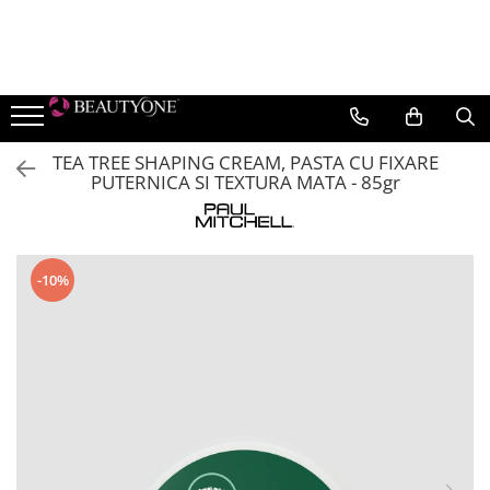
TEN
CORP
MAKE-UP
PĂR
Epilare
BRANDURI
Cremă pentru ten
Cremă pentru corp
TEN
Șampon Profesional
Pre & Post Epilare
BeautyGold
Bruno Vassari
Cremă de ochi
Serum si concentrat
Fond de ten
Balsam Profesional
Prepost
TEA TREE SHAPING CREAM, PASTA CU FIXARE
BeautyGold
Corectoare
PUTERNICA SI TEXTURA MATA - 85gr
Demachiere și tonifiere
Tratament unghii
Tratamente și măști profesionale
BERRYWELL
Iluminatoare
Exfoliere și Gomaj
Uleiuri și serumuri
Accesorii
Hyamira
Pudre
Serum concentrat
Exfoliant
Hairstyling
Lycon
Fard de obraz
-10%
Măști
Crema pentru maini
Medicalia SkinCare
Baze de machiaj
Paese
Lotiune pentru corp
Seruri
Paul Mitchell
Bronzer
Pevonia Botanica
Primer
Young Blood
OCHI
Mascara si Eyeliner
Creioane de ochi