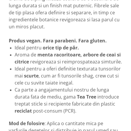
lunga durata si un finish mat puternic. Fibrele sale
de tip plasa ofera definire si separare, in timp ce
ingredientele botanice revigoreaza si lasa parul cu
un miros placut.
Produs vegan. Fara parabeni. Fara gluten.
Ideal pentru
orice tip de păr.
Aroma de
menta racoritoare, arbore de ceai si
citrice
revigoreaza si reimprospateaza simturile.
Ideal pentru a oferi definitie texturata tunsorilor
mai
scurte
, cum ar fi tunsorile shag, crew cut si
cele cu suvite taiate inegal.
Ca parte a angajamentului nostru de lunga
durata fata de mediu, gama
Tea Tree
introduce
treptat sticle si recipiente fabricate din plastic
reciclat
post-consum (PCR).
Mod de folosire
: Aplica o cantitate mica pe
varfurile degetelor si distribuie in parul umed sau