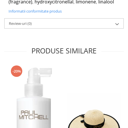
(fragrance)
,
hydroxycitronellal
,
limonene
,
linalool
Informatii conformitate produs
Review-uri
(0)
PRODUSE SIMILARE
-20%