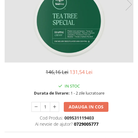
Fard de ochi
Pigmenti minerali
Primer gene
BUZE
Ruj
Creion de buze
Gloss de buze
SPRANCENE
Creioane sprancene
146,16 Lei
131,54 Lei
Gel pentru sprancene
ACCESORII
IN STOC
Durata de livrare:
1 - 2 zile lucratoare
Palete Contouring
Pensule Profesionale
ADAUGA IN COS
Aur Cosmetic
Cod Produs:
009531119403
PALETE PROFESIONALE
Ai nevoie de ajutor?
0729005777