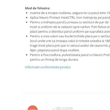
Mod de folosire:
Inainte de a incepe coafarea, asigura-te ca parul este 
Aplica Neuro Protect HeatCTRL Iron Hairspray pe parul
Pentru a indrepta parul:Lucreaza cu sectiuni de par de 1
incet si uniform de la radacini spre varfuri. Poti folosi u
placii pentru a distribui parul uniform pe suprafata ace
Pentru a crea valuri sau bucle:Inchide placa pe o sectiun
locul unde vrei sa inceapa valul si roteste unealta la 1
trage incet placa prin par in sensul acelor de ceasornic 
lejer, pieptana parul dupa coafare.
Pentru a fixa coafura, pulverizeaza parul cu Neuro Pro
pentru un finisaj de lunga durata.
Informatii conformitate produs