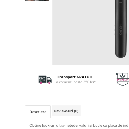
Fard de ochi
Pigmenti minerali
Primer gene
BUZE
Ruj
Creion de buze
Gloss de buze
SPRANCENE
Creioane sprancene
Gel pentru sprancene
Transport GRATUIT
ACCESORII
La comenzi peste 250 lei*
Palete Contouring
Pensule Profesionale
Aur Cosmetic
Review-uri
(0)
PALETE PROFESIONALE
Descriere
Obtine look-uri ultra-netede, valuri si bucle cu placa de in