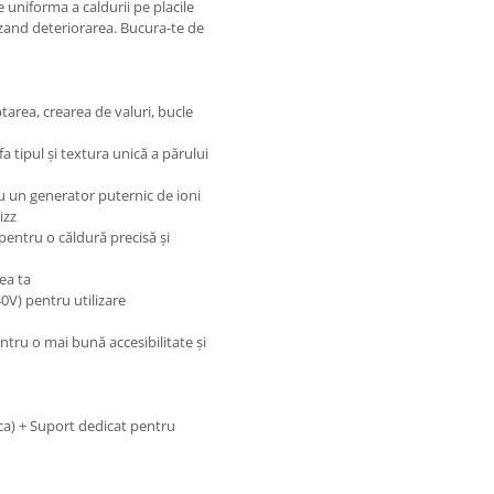
 uniforma a caldurii pe placile
izand deteriorarea. Bucura-te de
ptarea, crearea de valuri, bucle
a tipul și textura unică a părului
u un generator puternic de ioni
rizz
entru o căldură precisă și
tea ta
0V) pentru utilizare
ntru o mai bună accesibilitate și
ica) + Suport dedicat pentru