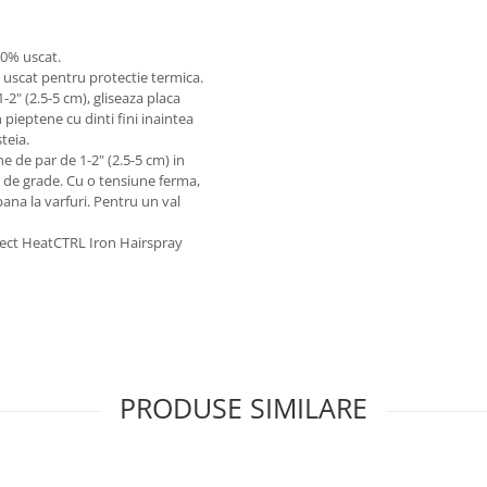
100% uscat.
 uscat pentru protectie termica.
-2" (2.5-5 cm), gliseaza placa
n pieptene cu dinti fini inaintea
steia.
e de par de 1-2" (2.5-5 cm) in
80 de grade. Cu o tensiune ferma,
pana la varfuri. Pentru un val
tect HeatCTRL Iron Hairspray
PRODUSE SIMILARE