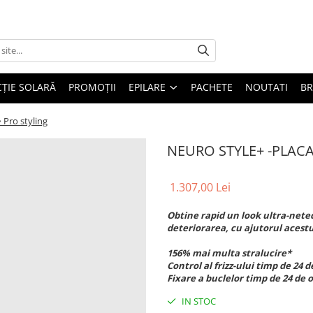
ȚIE SOLARĂ
PROMOȚII
EPILARE
PACHETE
NOUTATI
B
Pro styling
NEURO STYLE+ -PLACA 
1.307,00 Lei
Obtine rapid un look ultra-neted
deteriorarea, cu ajutorul acestu
156% mai multa stralucire*
Control al frizz-ului timp de 24 
Fixare a buclelor timp de 24 de
IN STOC