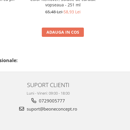
vopseaua - 251 ml
cur
65,48 Lei
58,93 Lei
ADAUGA IN COS
sionale:
SUPORT CLIENTI
Luni - Vineri: 09:00 - 18:00
0729005777
suport@beoneconcept.ro