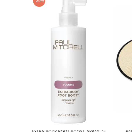
-20%
EXTRA-BODY ROOT BOOST, SPRAY DE
PA