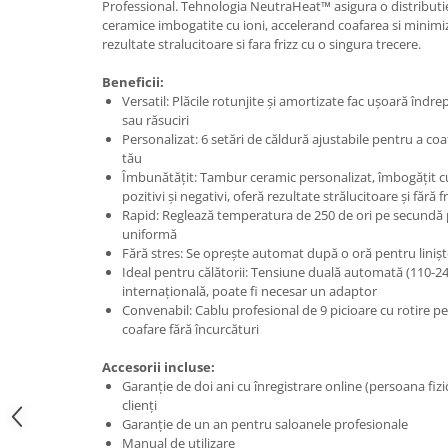
Professional. Tehnologia NeutraHeat™ asigura o distributie
ceramice imbogatite cu ioni, accelerand coafarea si minim
rezultate stralucitoare si fara frizz cu o singura trecere.
Beneficii:
Versatil: Plăcile rotunjite și amortizate fac ușoară îndre
sau răsuciri
Personalizat: 6 setări de căldură ajustabile pentru a coaf
tău
Îmbunătățit: Tambur ceramic personalizat, îmbogățit c
pozitivi și negativi, oferă rezultate strălucitoare și fără f
Rapid: Reglează temperatura de 250 de ori pe secundă p
uniformă
Fără stres: Se oprește automat după o oră pentru liniș
Ideal pentru călătorii: Tensiune duală automată (110-24
internațională, poate fi necesar un adaptor
Convenabil: Cablu profesional de 9 picioare cu rotire pe
coafare fără încurcături
Accesorii incluse:
Garanție de doi ani cu înregistrare online (persoana fiz
clienți
Garanție de un an pentru saloanele profesionale
Manual de utilizare