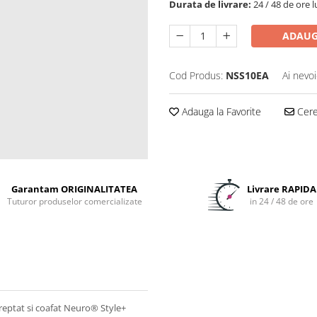
Durata de livrare:
24 / 48 de ore 
ADAUG
Cod Produs:
NSS10EA
Ai nevoi
Adauga la Favorite
Cere 
Garantam ORIGINALITATEA
Livrare RAPIDA
Tuturor produselor comercializate
in 24 / 48 de ore
dreptat si coafat Neuro® Style+