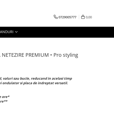
0729005777
0,00
RANDURI
NETEZIRE PREMIUM • Pro styling
, valuri sau bucle, reducand in acelasi timp
i ondulator si placa de indreptat versatil.
de ore*
 ore**