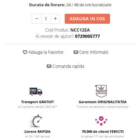
Durata de livrare:
24 / 48 de ore lucratoare
ADAUGA IN COS
Cod Produs:
NCC12EA
Ai nevoie de ajutor?
0729005777
Adauga la Favorite
Cere informatii
Comanda rapida
Transport GRATUIT
Garantam ORIGINALITATEA
La comenzi peste 250 lei*
Tuturor produselor comercializate
Livrare RAPIDA
70.000 de clienti FERICITI
in 24 / 48 de ore
in peste 17 ani de activitate.