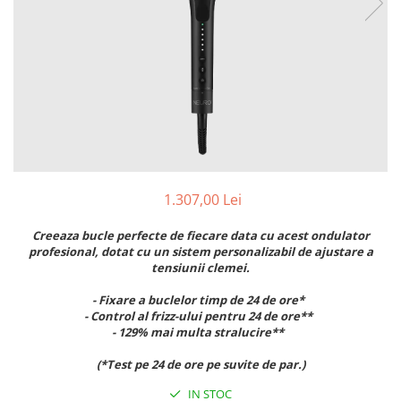
Fard de ochi
Pigmenti minerali
Primer gene
BUZE
Ruj
Creion de buze
Gloss de buze
SPRANCENE
1.307,00 Lei
Creioane sprancene
Gel pentru sprancene
Creeaza bucle perfecte de fiecare data cu acest ondulator
ACCESORII
profesional, dotat cu un sistem personalizabil de ajustare a
tensiunii clemei.
Palete Contouring
Pensule Profesionale
- Fixare a buclelor timp de 24 de ore*
- Control al frizz-ului pentru 24 de ore**
Aur Cosmetic
- 129% mai multa stralucire**
PALETE PROFESIONALE
(*Test pe 24 de ore pe suvite de par.)
IN STOC