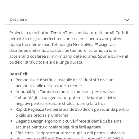
Descriere
Proiectat cu un buton TensionTune, ondulatorul Neuro® Curl+ iti
permite sa reglezi perfect tensiunea clemei pentru a se potrivi
tipului tau unic de par. Tehnologia NeutraHeat™ asigura o
distributie uniforma a caldurii pe tamburul ceramic cu ioni,
accelerand coafarea si minimizand deteriorarea. Spune bun venit
buclelor stralucitoare si de lunga durata.
Beneficii:
Personalizat: 6 setări ajustabile de căldură și 3 niveluri
personalizabile de tensiune a clemei
Îmbunătățit: Tambur ceramic cu amestec personalizat,
îmbunătățit cu un generator puternic de ioni pozitivi și
negativi pentru rezultate strălucitoare și fără frizz
Rapid: Reglează temperatura de 250 de ori pe secundă pentru
o căldură precisă și uniformă
Elegant: Design ergonomic cu vârf rece și clemă cu balama
ascunsă pentru o coafare sigură și fără agățare
Fără stres: Se oprește automat după o oră pentru liniștea ta
Ideal pentru călătorii: Tensiune duală automată (110-240V)