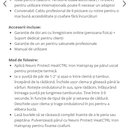
pentru utilizare internațională, poate fi necesar un adaptor
Convenabil: Cablu profesional de 9 picioare cu rotire pentru o
mai bună accesibilitate și coafare fără încurcături
Accesorii incluse:
Garanție de doi ani cu înregistrare online (persoana fizica) +
Suport dedicat pentru clienți
Garanție de un an pentru saloanele profesionale
Manual de utilizare
Mod de folosire:
Aplică Neuro Protect HeatCTRL Iron Hairspray pe părul uscat
pentru protecție termică.
Ia o șuviță de păr de 1-2" și așaz-o între clemă și tambur,
începând de la rădăcină. Închide ușor clema și glisează până la
vârfuri. Rotește ondulatorul în sus, spre rădăcini, înfășurând
întreaga șuviță pe lungimea tamburului. Ține între 3-9
secunde, în funcție de tipul de păr și setarea de căldură.
Deschide ușor clema și trage ondulatorul în jos pentru a
elibera bucla.
Lasă buclele să se răcească complet înainte de a le peria sau
pieptăna. Pulverizează părul cu Neuro Protect HeatCTRL Iron
Hairspray pentru fixarea coafurii.