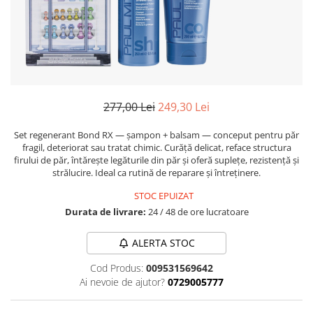
Fard de ochi
Pigmenti minerali
Primer gene
BUZE
Ruj
Creion de buze
277,00 Lei
249,30 Lei
Gloss de buze
Set regenerant Bond RX — şampon + balsam — conceput pentru păr
SPRANCENE
fragil, deteriorat sau tratat chimic. Curăţă delicat, reface structura
Creioane sprancene
firului de păr, întăreşte legăturile din păr și oferă suplețe, rezistență și
strălucire. Ideal ca rutină de reparare și întreținere.
Gel pentru sprancene
ACCESORII
STOC EPUIZAT
Durata de livrare:
24 / 48 de ore lucratoare
Palete Contouring
Pensule Profesionale
ALERTA STOC
Aur Cosmetic
Cod Produs:
009531569642
PALETE PROFESIONALE
Ai nevoie de ajutor?
0729005777