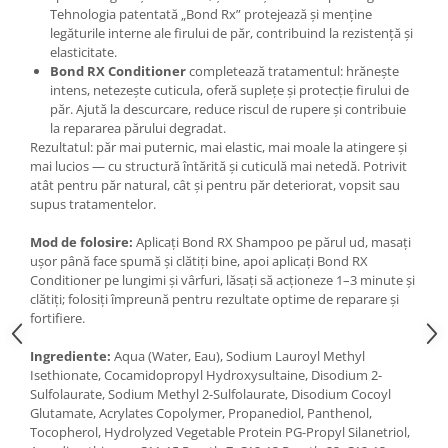
Tehnologia patentată „Bond Rx” protejează și menține
legăturile interne ale firului de păr, contribuind la rezistență și
elasticitate.
Bond RX Conditioner
completează tratamentul: hrănește
intens, netezește cuticula, oferă suplețe și protecție firului de
păr. Ajută la descurcare, reduce riscul de rupere și contribuie
la repararea părului degradat.
Rezultatul: păr mai puternic, mai elastic, mai moale la atingere și
mai lucios — cu structură întărită și cuticulă mai netedă. Potrivit
atât pentru păr natural, cât și pentru păr deteriorat, vopsit sau
supus tratamentelor.
Mod de folosire:
Aplicați Bond RX Shampoo pe părul ud, masați
ușor până face spumă și clătiți bine, apoi aplicați Bond RX
Conditioner pe lungimi și vârfuri, lăsați să acționeze 1–3 minute și
clătiți; folosiți împreună pentru rezultate optime de reparare și
fortifiere.
Ingrediente:
Aqua (Water, Eau), Sodium Lauroyl Methyl
Isethionate, Cocamidopropyl Hydroxysultaine, Disodium 2-
Sulfolaurate, Sodium Methyl 2-Sulfolaurate, Disodium Cocoyl
Glutamate, Acrylates Copolymer, Propanediol, Panthenol,
Tocopherol, Hydrolyzed Vegetable Protein PG-Propyl Silanetriol,