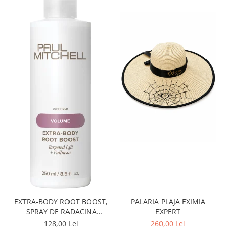
PALARIA PLAJA EXIMIA
EXTRA-BODY ROOT BOOST,
EXPERT
SPRAY DE RADACINA
PENTRU VOLUM 250 ML
260,00 Lei
128,00 Lei