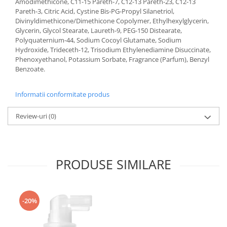
Amodimethicone, C11-15 Pareth-7, C12-13 Pareth-23, C12-13
Pareth-3, Citric Acid, Cystine Bis-PG-Propyl Silanetriol,
Divinyldimethicone/Dimethicone Copolymer, Ethylhexylglycerin,
Glycerin, Glycol Stearate, Laureth-9, PEG-150 Distearate,
Polyquaternium-44, Sodium Cocoyl Glutamate, Sodium
Hydroxide, Trideceth-12, Trisodium Ethylenediamine Disuccinate,
Phenoxyethanol, Potassium Sorbate, Fragrance (Parfum), Benzyl
Benzoate.
Informatii conformitate produs
Review-uri
(0)
PRODUSE SIMILARE
-20%