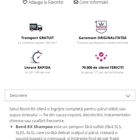
Adauga la Favorite
Cere informatii
Transport GRATUIT
Garantam ORIGINALITATEA
La comenzi peste 250 lei*
Tuturor produselor comercializate
Livrare RAPIDA
70.000 de clienti FERICITI
in 24 / 48 de ore
in peste 17 ani de activitate.
Descriere
Setul Bond RX oferă o îngrijire completă pentru părul slăbit sau
supus stresului — fie din cauza vopsirii, decolorării, tratamentelor
chimice sau coafării frecvente.
Bond RX Shampoo
este un şampon fără sulfati (fără SLS,
SLES, ALS), care curăță delicat scalpul și părul, creează o
spumă bogată și cremoasă, și întărește firul de păr fragil.