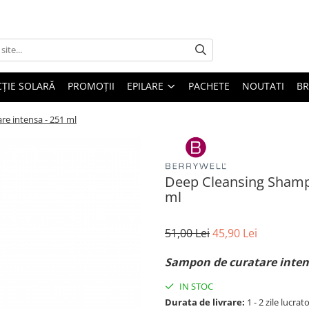
ȚIE SOLARĂ
PROMOȚII
EPILARE
PACHETE
NOUTATI
B
e intensa - 251 ml
Deep Cleansing Shamp
ml
51,00 Lei
45,90 Lei
Sampon de curatare inten
IN STOC
Durata de livrare:
1 - 2 zile lucrat