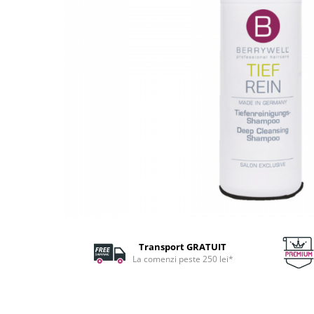
Fard de ochi
Pigmenti minerali
Primer gene
BUZE
Ruj
Creion de buze
Gloss de buze
SPRANCENE
Creioane sprancene
Gel pentru sprancene
ACCESORII
Palete Contouring
Pensule Profesionale
Transport GRATUIT
Aur Cosmetic
La comenzi peste 250 lei*
PALETE PROFESIONALE