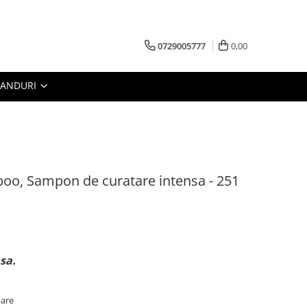
0729005777
0,00
RANDURI
oo, Sampon de curatare intensa - 251
sa.
oare