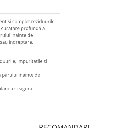
nt si complet reziduurile
o curatare profunda a
rului inainte de
sau indreptare.
uurile, impuritatile si
 parului inainte de
blanda si sigura.
RECOMANDARI