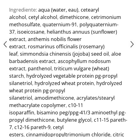
Ingrediente:
aqua (water, eau)
,
cetearyl
alcohol
,
cetyl alcohol
,
dimethicone
,
cetrimonium
methosulfate
,
quaternium-91
,
polyquaternium-
37
,
isoeicosane
,
helianthus annuus (sunflower)
extract
,
anthemis nobilis flower
extract
,
rosmarinus officinalis (rosemary)
leaf
,
simmondsia chinensis (jojoba) seed oil
,
aloe
barbadensis extract
,
ascophyllum nodosum
extract
,
panthenol
,
triticum vulgare (wheat)
starch
,
hydrolyzed vegetable protein pg-propyl
silanetriol
,
hydrolyzed wheat protein
,
hydrolyzed
wheat protein pg-propyl
silanetriol
,
amodimethicone
,
acrylates/stearyl
methacrylate copolymer
,
c10-11
isoparaffin
,
bisamino peg/ppg-41/3 aminoethyl pg-
propyl dimethicone
,
butylene glycol
,
c11-15 pareth-
7
,
c12-16 pareth-9
,
cetyl
esters
,
cinnamidopropyltrimonium chloride
,
citric