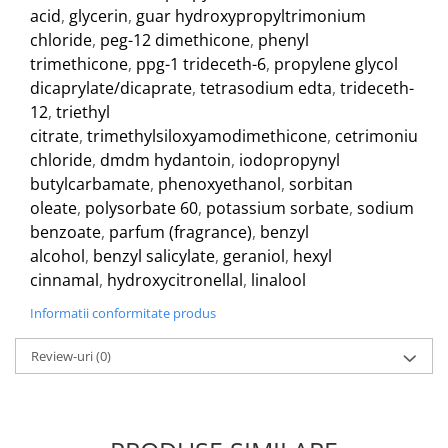
acid
,
glycerin
,
guar hydroxypropyltrimonium
chloride
,
peg-12 dimethicone
,
phenyl
trimethicone
,
ppg-1 trideceth-6
,
propylene glycol
dicaprylate/dicaprate
,
tetrasodium edta
,
trideceth-
12
,
triethyl
citrate
,
trimethylsiloxyamodimethicone
,
cetrimonium
chloride
,
dmdm hydantoin
,
iodopropynyl
butylcarbamate
,
phenoxyethanol
,
sorbitan
oleate
,
polysorbate 60
,
potassium sorbate
,
sodium
benzoate
,
parfum (fragrance)
,
benzyl
alcohol
,
benzyl salicylate
,
geraniol
,
hexyl
cinnamal
,
hydroxycitronellal
,
linalool
Informatii conformitate produs
Review-uri
(0)