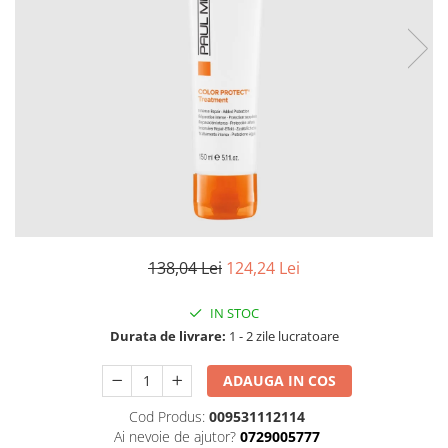
Fard de ochi
Pigmenti minerali
Primer gene
BUZE
Ruj
Creion de buze
Gloss de buze
SPRANCENE
Creioane sprancene
Gel pentru sprancene
138,04 Lei
124,24 Lei
ACCESORII
Palete Contouring
IN STOC
Pensule Profesionale
Durata de livrare:
1 - 2 zile lucratoare
Aur Cosmetic
ADAUGA IN COS
PALETE PROFESIONALE
Cod Produs:
009531112114
Ai nevoie de ajutor?
0729005777