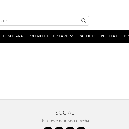
ȚIE SOLARĂ
PROMOȚII
EPILARE
PACHETE
NOUTATI
B
SOCIAL
Urmareste-ne in social media