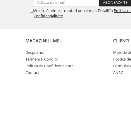
Fard de ochi
Pigmenti minerali
Vreau să primesc noutati prin e-mail. Detalii în
Politica d
Confidențialitate
.
Primer gene
BUZE
Ruj
MAGAZINUL MEU
CLIENTI
Creion de buze
Gloss de buze
Despre noi
Metode de
SPRANCENE
Termeni si Conditii
Politica d
Politica de Confidentialitate
Formular 
Creioane sprancene
Contact
ANPC
Gel pentru sprancene
ACCESORII
Palete Contouring
Pensule Profesionale
Aur Cosmetic
PALETE PROFESIONALE