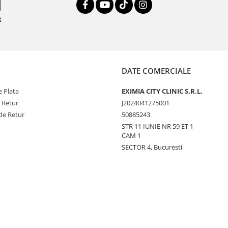
e
DATE COMERCIALE
 Plata
EXIMIA CITY CLINIC S.R.L.
e Retur
J2024041275001
de Retur
50885243
STR 11 IUNIE NR 59 ET 1
CAM 1
SECTOR 4, Bucuresti