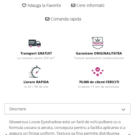
Adauga la Favorite
Cere informatii
Comanda rapida
Transport GRATUIT
Garantam ORIGINALITATEA
La comenzi peste 250 lei*
Tuturor produselor comercializate
Livrare RAPIDA
70.000 de clienti FERICITI
in 24 / 48 de ore
in peste 17 ani de activitate.
Descriere
Glowerous Loose Eyeshadow este un fard de ochi pulbere cu o
formula usoara si aerata, conceputa pentru a facilita aplicarea si a
asigura un finisaj uniform. Textura sa fina permite distribuirea