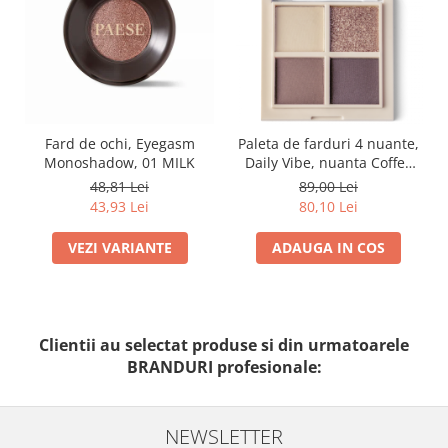
Fard de ochi, Eyegasm
Paleta de farduri 4 nuante,
Monoshadow, 01 MILK
Daily Vibe, nuanta Coffee
Break 03 - 5,5g
48,81 Lei
89,00 Lei
43,93 Lei
80,10 Lei
VEZI VARIANTE
ADAUGA IN COS
Clientii au selectat produse si din urmatoarele
BRANDURI profesionale:
NEWSLETTER