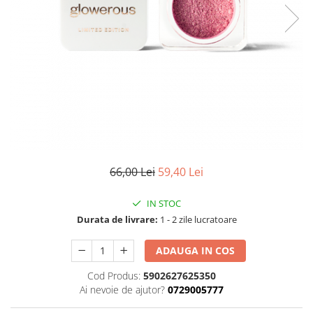
Fard de ochi
Pigmenti minerali
Primer gene
BUZE
Ruj
Creion de buze
Gloss de buze
SPRANCENE
Creioane sprancene
66,00 Lei
59,40 Lei
Gel pentru sprancene
ACCESORII
IN STOC
Palete Contouring
Durata de livrare:
1 - 2 zile lucratoare
Pensule Profesionale
ADAUGA IN COS
Aur Cosmetic
PALETE PROFESIONALE
Cod Produs:
5902627625350
Ai nevoie de ajutor?
0729005777