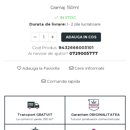
Gramaj
:
150ml
IN STOC
Durata de livrare:
1 - 2 zile lucratoare
ADAUGA IN COS
Cod Produs:
8432666003101
Ai nevoie de ajutor?
0729005777
Adauga la Favorite
Cere informatii
Comanda rapida
Transport GRATUIT
Garantam ORIGINALITATEA
La comenzi peste 250 lei*
Tuturor produselor comercializate