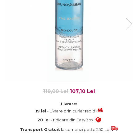
Fard de ochi
Pigmenti minerali
Primer gene
BUZE
Ruj
Creion de buze
Gloss de buze
SPRANCENE
Creioane sprancene
Gel pentru sprancene
ACCESORII
119,00 Lei
107,10 Lei
Palete Contouring
Pensule Profesionale
Livrare:
19 lei
- Livrare prin curier rapid
Aur Cosmetic
PALETE PROFESIONALE
20 lei
- ridicare din EasyBox
Transport Gratuit
la comenzi peste 250 Lei