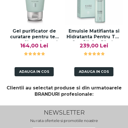
Gel purificator de
Emulsie Matifianta si
curatare pentru ten
Hidratanta Pentru Ten
gras, Cleansing gel
Gras/Uleios 50ml -
164,00 Lei
239,00 Lei
pure solution - 150ml
Balance Fluid Pure
Solution - Bruno
Vassari
ADAUGA IN COS
ADAUGA IN COS
Clientii au selectat produse si din urmatoarele
BRANDURI profesionale:
NEWSLETTER
Nu rata ofertele si promotiile noastre