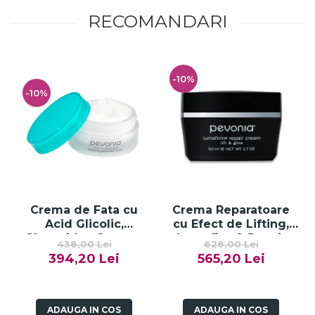
RECOMANDARI
-10%
-10%
Crema de Fata cu
Crema Reparatoare
Acid Glicolic,
cu Efect de Lifting,
Glycocides Cream -
Lumafirm® Repair
438,00 Lei
628,00 Lei
50ml
Cream Lift & Glow -
394,20 Lei
565,20 Lei
50ml
ADAUGA IN COS
ADAUGA IN COS