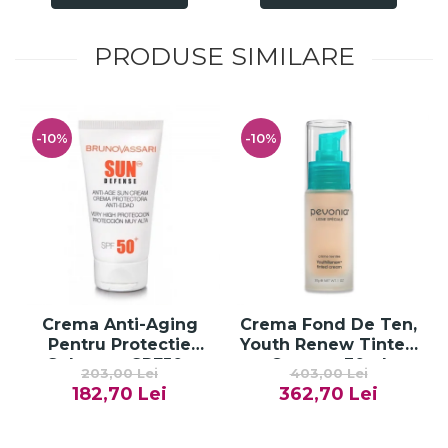
PRODUSE SIMILARE
-10%
-10%
Crema Anti-Aging
Crema Fond De Ten,
Pentru Protectie
Youth Renew Tinted
Solara cu SPF50+
Cream - 30ml
203,00 Lei
403,00 Lei
50ml - Anti -Age Sun
182,70 Lei
362,70 Lei
Cream SPF50+ -
Bruno Vassari