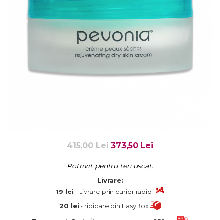
Fard de ochi
Pigmenti minerali
Primer gene
BUZE
Ruj
Creion de buze
Gloss de buze
SPRANCENE
Creioane sprancene
Gel pentru sprancene
ACCESORII
415,00 Lei
373,50 Lei
Palete Contouring
Pensule Profesionale
Potrivit pentru ten uscat.
Aur Cosmetic
Livrare:
PALETE PROFESIONALE
19 lei
- Livrare prin curier rapid
20 lei
- ridicare din EasyBox