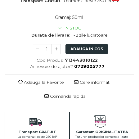
Transport Gratuit
la comenzi peste 250 Lei
Gramaj
:
50ml
IN STOC
Durata de livrare:
1 - 2 zile lucratoare
ADAUGA IN COS
Cod Produs:
713443010122
Ai nevoie de ajutor?
0729005777
Adauga la Favorite
Cere informatii
Comanda rapida
Transport GRATUIT
Garantam ORIGINALITATEA
La comenzi peste 250 lei*
Tuturor produselor comercializate