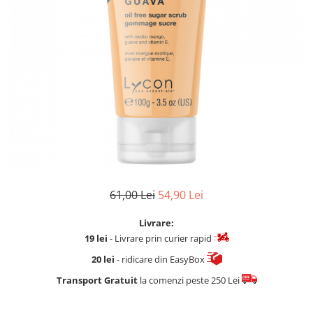
Fard de ochi
Pigmenti minerali
Primer gene
BUZE
Ruj
Creion de buze
Gloss de buze
SPRANCENE
Creioane sprancene
Gel pentru sprancene
ACCESORII
61,00 Lei
54,90 Lei
Palete Contouring
Livrare:
Pensule Profesionale
19 lei
- Livrare prin curier rapid
Aur Cosmetic
20 lei
- ridicare din EasyBox
PALETE PROFESIONALE
Transport Gratuit
la comenzi peste 250 Lei