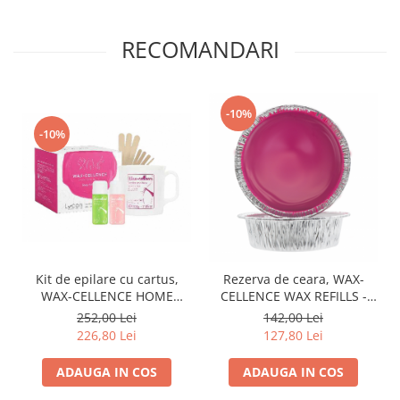
RECOMANDARI
-10%
-10%
Kit de epilare cu cartus,
Rezerva de ceara, WAX-
WAX-CELLENCE HOME
CELLENCE WAX REFILLS -
WAXING KIT
2x80g
252,00 Lei
142,00 Lei
226,80 Lei
127,80 Lei
ADAUGA IN COS
ADAUGA IN COS