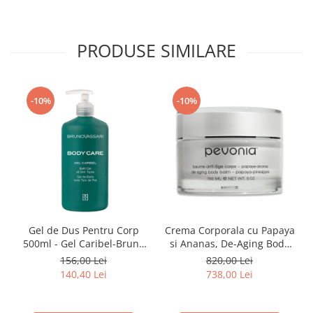
PRODUSE SIMILARE
-10%
-10%
Gel de Dus Pentru Corp
Crema Corporala cu Papaya
500ml - Gel Caribel-Bruno
si Ananas, De-Aging Body
Vassari
Balm Papaya Pineapple -
156,00 Lei
820,00 Lei
150ml
140,40 Lei
738,00 Lei