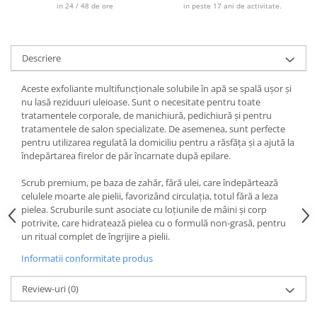
in 24 / 48 de ore
in peste 17 ani de activitate.
Descriere
Aceste exfoliante multifuncționale solubile în apă se spală ușor și
nu lasă reziduuri uleioase. Sunt o necesitate pentru toate
tratamentele corporale, de manichiură, pedichiură și pentru
tratamentele de salon specializate. De asemenea, sunt perfecte
pentru utilizarea regulată la domiciliu pentru a răsfăța și a ajută la
îndepărtarea firelor de păr încarnate după epilare.
Scrub premium, pe baza de zahăr, fără ulei, care îndepărtează
celulele moarte ale pielii, favorizând circulația, totul fără a leza
pielea. Scruburile sunt asociate cu loțiunile de mâini și corp
potrivite, care hidratează pielea cu o formulă non-grasă, pentru
un ritual complet de îngrijire a pielii.
Informatii conformitate produs
Review-uri
(0)