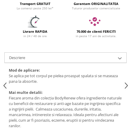
Transport GRATUIT
Garantam ORIGINALITATEA
La comenzi peste 250 lei*
Tuturor produselor comercializate
Livrare RAPIDA
70.000 de clienti FERICITI
in 24 / 48 de ore
in peste 17 ani de activitate.
Descriere
Mod de aplicare:
Se aplica pe tot corpul pe pielea proaspat spalata si se maseaza
pana la absortie.
Mai multe detalii:
Fiecare aroma din colecția BodyRenew ofera ingrediente naturale
cu beneficii de restaurare și anti-age bazate pe ingrijirea specifica
a ingrijirii pielii. Calmeaza uscaciunea, durerile, iritatia,
mancarimea, intinereste si relaxeaza. Ideala pentru afectiuni ale
pielii, cum ar fi psoriazis, eczeme, eruptii si pentru vindecarea
ranilor.