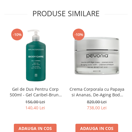
PRODUSE SIMILARE
-10%
-10%
Gel de Dus Pentru Corp
Crema Corporala cu Papaya
500ml - Gel Caribel-Bruno
si Ananas, De-Aging Body
Vassari
Balm Papaya Pineapple -
156,00 Lei
820,00 Lei
150ml
140,40 Lei
738,00 Lei
ADAUGA IN COS
ADAUGA IN COS