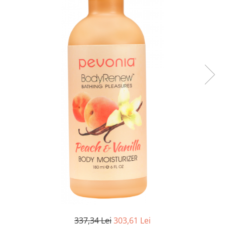
Fard de ochi
Pigmenti minerali
Primer gene
BUZE
Ruj
Creion de buze
Gloss de buze
SPRANCENE
Creioane sprancene
Gel pentru sprancene
ACCESORII
Palete Contouring
Pensule Profesionale
Aur Cosmetic
PALETE PROFESIONALE
337,34 Lei
303,61 Lei