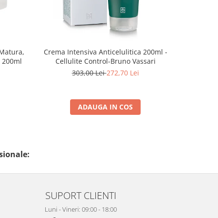
Matura,
Crema Intensiva Anticelulitica 200ml -
Crema Ziln
 200ml
Cellulite Control-Bruno Vassari
Pentru Te
ml - White
303,00 Lei
272,70 Lei
2
ADAUGA IN COS
sionale:
SUPORT CLIENTI
Luni - Vineri: 09:00 - 18:00