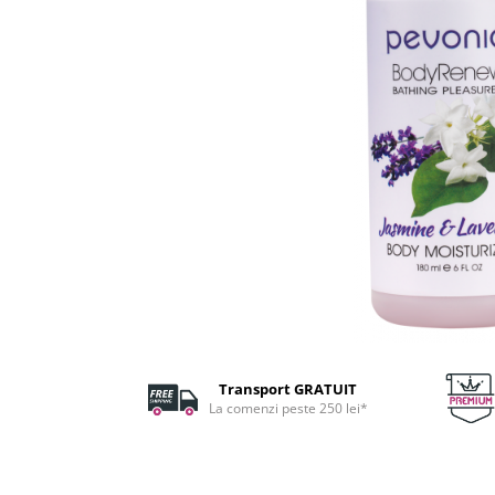
Fard de ochi
Pigmenti minerali
Primer gene
BUZE
Ruj
Creion de buze
Gloss de buze
SPRANCENE
Creioane sprancene
Gel pentru sprancene
ACCESORII
Palete Contouring
Pensule Profesionale
Transport GRATUIT
Aur Cosmetic
La comenzi peste 250 lei*
PALETE PROFESIONALE