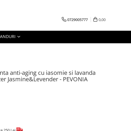
0729005777
0,00
RANDURI
ta anti-aging cu iasomie si lavanda
izer Jasmine&Levender - PEVONIA
te 250 Lei