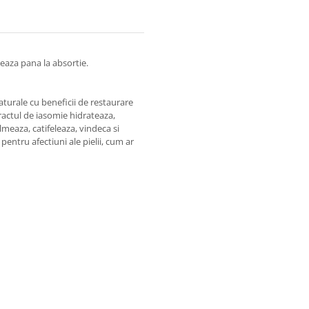
seaza pana la absortie.
turale cu beneficii de restaurare
Extractul de iasomie hidrateaza,
lmeaza, catifeleaza, vindeca si
entru afectiuni ale pielii, cum ar