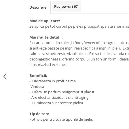
Review-uri
(0)
Descriere
Mod de aplicare:
Se aplica pe tot corpul pe pielea proaspat spalata si se ma
Mai multe detalii:
Fiecare aroma din colecția BodyRenew ofera ingrediente na
și anti-age bazate pe ingrijirea specifica a ingrijirii pielii. 
calmeaza si netezeste vizibil pielea. Extractul de lavanda ca
decongestioneaza, oferind corpului un ton uniform. Ideala p
fi psoriazis si eczeme.
Beneficii:
- Hidrateaza in profunzime
-Vindeca
- Ofera un parfum revigorant si placut
- Are efect antioxidant si anti-aging
- Lumineaza si netezeste pielea
Tip de ten:
Potrivit pentru toate tipurile de piele.