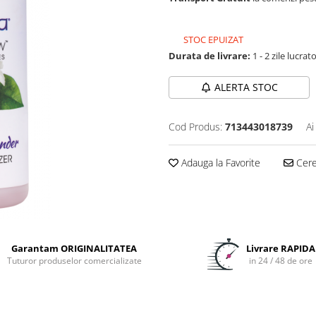
STOC EPUIZAT
Durata de livrare:
1 - 2 zile lucrat
ALERTA STOC
Cod Produs:
713443018739
Ai
Adauga la Favorite
Cere 
Garantam ORIGINALITATEA
Livrare RAPIDA
Tuturor produselor comercializate
in 24 / 48 de ore