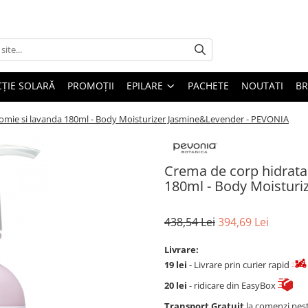
ȚIE SOLARĂ
PROMOȚII
EPILARE
PACHETE
NOUTATI
B
asomie si lavanda 180ml - Body Moisturizer Jasmine&Levender - PEVONIA
Crema de corp hidratan
180ml - Body Moistur
438,54 Lei
394,69 Lei
Livrare:
19 lei
- Livrare prin curier rapid
20 lei
- ridicare din EasyBox
Transport Gratuit
la comenzi pes