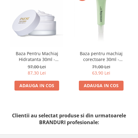
Baza pentru machiaj
Baza Pentru Machiaj
corectoare 30ml -
Hidratanta 30ml -
Correcting Make-up Base -
Hydrobase Under Make-up
71,00 Lei
97,00 Lei
Paese
– Paese
63,90 Lei
87,30 Lei
ADAUGA IN COS
ADAUGA IN COS
Clientii au selectat produse si din urmatoarele
BRANDURI profesionale: