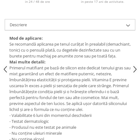
in 24 / 48 de ore
in peste 17 ani de activitate.
Descriere
Mod de aplicare:
Se recomandă aplicarea pe tenul curățat în prealabil (demachiant,
tonic) cu o pensulă plată, cu degetele dezinfectate sau cu un
burete pentru machiaj pe anumite zone sau pe toată fața.
Mai multe detalii:
Primerul matifiant pe bază de silicon este dedicat tenului gras sau
mixt garantând un efect de matifiere puternic, netezire,
îmbunătățirea elasticității și protejarea pielii. Vitamina E previne
uscarea în exces a pielii și senzația de piele care strânge. Primerul
îmbunătățește condiția pielii și o hrănește oferindu-i o bază
perfectă pentru fondul de ten sau alte cosmetice. Mai mult,
previne aspectul de ten lucios. Se aplică ușor datorită siliconului
lichid și are o formula ce nu conține ulei.
- Valabilitate 6 luni din momentul deschiderii
- Testat dermatologic
- Produsul nu este testat pe animale
- Nu conține uleiuri minerale
- Nu conține alcool