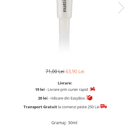
Fard de ochi
Pigmenti minerali
Primer gene
BUZE
Ruj
Creion de buze
Gloss de buze
SPRANCENE
Creioane sprancene
71,00 Lei
63,90 Lei
Gel pentru sprancene
ACCESORII
Livrare:
Palete Contouring
19 lei
- Livrare prin curier rapid
Pensule Profesionale
20 lei
- ridicare din EasyBox
Aur Cosmetic
Transport Gratuit
la comenzi peste 250 Lei
PALETE PROFESIONALE
Gramaj
:
30ml