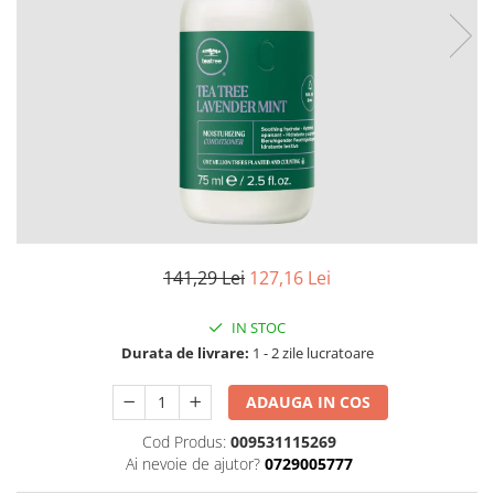
Fard de ochi
Pigmenti minerali
Primer gene
BUZE
Ruj
Creion de buze
Gloss de buze
SPRANCENE
Creioane sprancene
141,29 Lei
127,16 Lei
Gel pentru sprancene
ACCESORII
IN STOC
Palete Contouring
Durata de livrare:
1 - 2 zile lucratoare
Pensule Profesionale
Aur Cosmetic
ADAUGA IN COS
PALETE PROFESIONALE
Cod Produs:
009531115269
Ai nevoie de ajutor?
0729005777