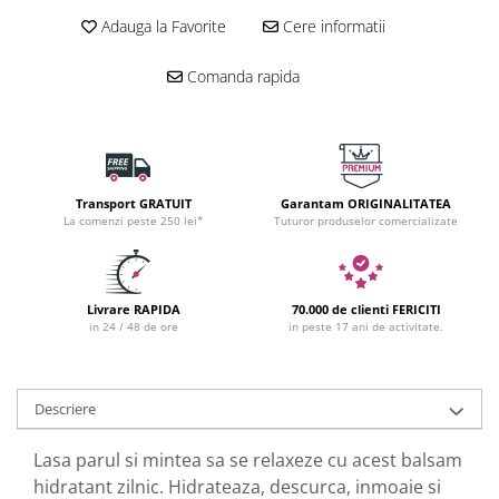
Adauga la Favorite
Cere informatii
Comanda rapida
Transport GRATUIT
Garantam ORIGINALITATEA
La comenzi peste 250 lei*
Tuturor produselor comercializate
Livrare RAPIDA
70.000 de clienti FERICITI
in 24 / 48 de ore
in peste 17 ani de activitate.
Descriere
Lasa parul si mintea sa se relaxeze cu acest balsam
hidratant zilnic. Hidrateaza, descurca, inmoaie si