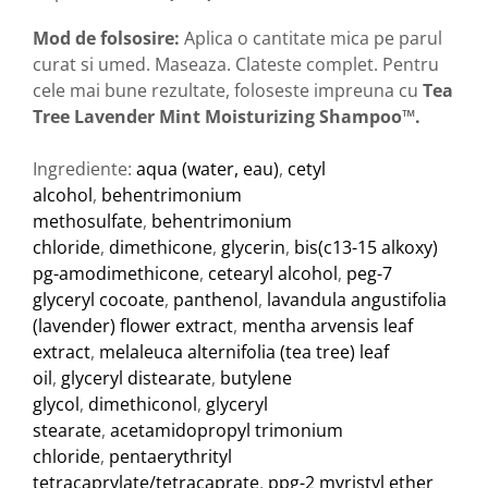
Mod de folsosire:
Aplica o cantitate mica pe parul
curat si umed. Maseaza. Clateste complet. Pentru
cele mai bune rezultate, foloseste impreuna cu
Tea
Tree Lavender Mint Moisturizing Shampoo™.
Ingrediente:
aqua (water, eau)
,
cetyl
alcohol
,
behentrimonium
methosulfate
,
behentrimonium
chloride
,
dimethicone
,
glycerin
,
bis(c13-15 alkoxy)
pg-amodimethicone
,
cetearyl alcohol
,
peg-7
glyceryl cocoate
,
panthenol
,
lavandula angustifolia
(lavender) flower extract
,
mentha arvensis leaf
extract
,
melaleuca alternifolia (tea tree) leaf
oil
,
glyceryl distearate
,
butylene
glycol
,
dimethiconol
,
glyceryl
stearate
,
acetamidopropyl trimonium
chloride
,
pentaerythrityl
tetracaprylate/tetracaprate
,
ppg-2 myristyl ether