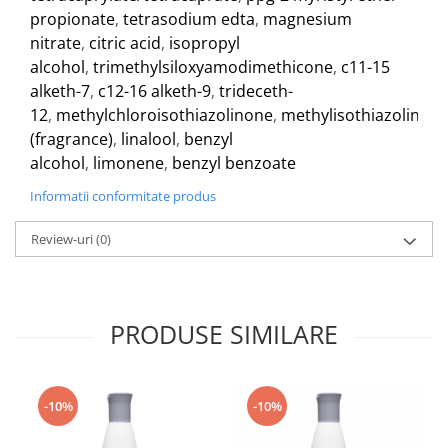
propionate
,
tetrasodium edta
,
magnesium
nitrate
,
citric acid
,
isopropyl
alcohol
,
trimethylsiloxyamodimethicone
,
c11-15
alketh-7
,
c12-16 alketh-9
,
trideceth-
12
,
methylchloroisothiazolinone
,
methylisothiazolinon
(fragrance)
,
linalool
,
benzyl
alcohol
,
limonene
,
benzyl benzoate
Informatii conformitate produs
Review-uri
(0)
PRODUSE SIMILARE
-10%
-10%