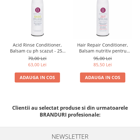
Acid Rinse Conditioner,
Hair Repair Conditioner,
Balsam cu ph scazut - 251
Balsam nutritiv pentru
ml
parul degradat - 251 ml
70,00 Lei
95,00 Lei
63,00 Lei
85,50 Lei
ADAUGA IN COS
ADAUGA IN COS
Clientii au selectat produse si din urmatoarele
BRANDURI profesionale:
NEWSLETTER