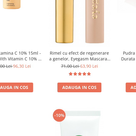
Pudra 
mina C 10% 15ml -
Rimel cu efect de regenerare
Durata 
ith Vitamin C 10% -
a genelor, Eyegasm Mascara -
Paese
8ml
00 Lei
96,30 Lei
71,00 Lei
63,90 Lei
AD
AUGA IN COS
ADAUGA IN COS
-10%