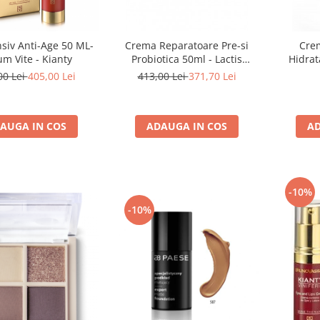
nsiv Anti-Age 50 ML-
Crema Reparatoare Pre-si
Crem
m Vite - Kianty
Probiotica 50ml - Lactis
Hidrat
Advanced Cream - Bruno
Nourish
00 Lei
405,00 Lei
413,00 Lei
371,70 Lei
Vassari
B
AUGA IN COS
ADAUGA IN COS
AD
-10%
-10%