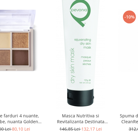
-10%
e farduri 4 nuante,
Masca Nutritiva si
Spuma de
ibe, nuanta Golden
Revitalizanta Destinata
CleanRe
our 01 - 5,5g
Tenului Uscat, Rejuvenating
Cl
00 Lei
80,10 Lei
146,85 Lei
132,17 Lei
312,
Dry Skin Mask - 100g