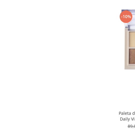
-10%
Paleta d
Daily V
H
89,