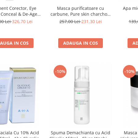
ent Corector, Eye
Masca purificatoare cu
Apa mic
Conceal & De-Age
carbune, Pure skin charchoal
atment - 10 ml
mask - 50ml
00 Lei
326,70 Lei
257,00 Lei
231,30 Lei
139,
AUGA IN COS
ADAUGA IN COS
AD
-10%
-10%
aciala Cu 10% Acid
Spuma Demachianta cu Acid
Masca 