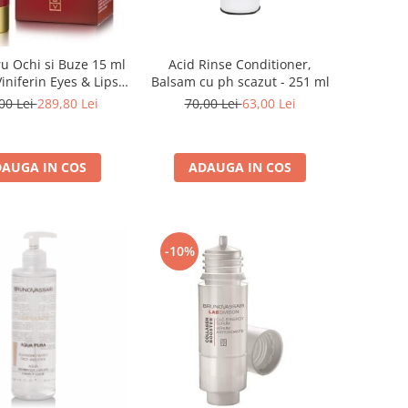
ru Ochi si Buze 15 ml
Acid Rinse Conditioner,
Viniferin Eyes & Lips -
Balsam cu ph scazut - 251 ml
runo Vassari
00 Lei
289,80 Lei
70,00 Lei
63,00 Lei
AUGA IN COS
ADAUGA IN COS
-10%