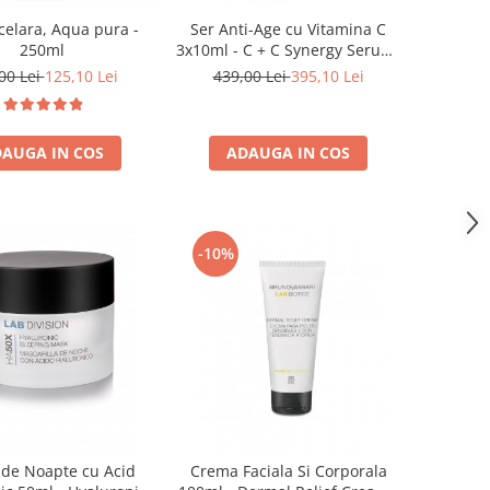
elara, Aqua pura -
Ser Anti-Age cu Vitamina C
250ml
3x10ml - C + C Synergy Serum-
Bruno Vassari
00 Lei
125,10 Lei
439,00 Lei
395,10 Lei
AUGA IN COS
ADAUGA IN COS
-10%
de Noapte cu Acid
Crema Faciala Si Corporala