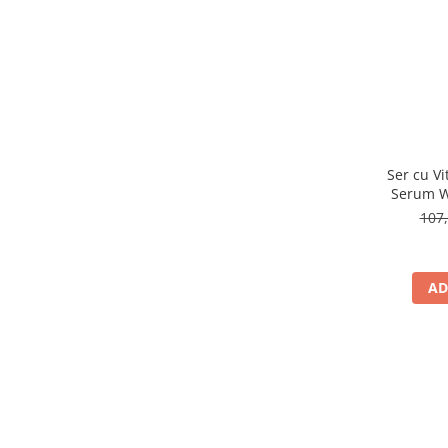
Ser cu Vita
Serum W
107,
AD