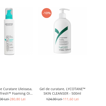
-10%
 Curatare Uleioasa,
Gel de curatare, LYCOTANE™
fresh™ Foaming Oil
SKIN CLEANSER - 500ml
eanser - 200ml
00 Lei
280,80 Lei
124,00 Lei
111,60 Lei