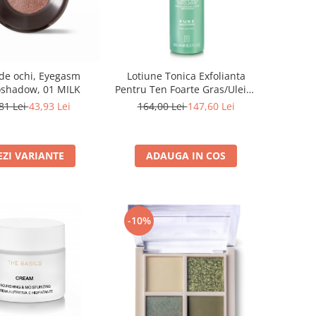
de ochi, Eyegasm
Lotiune Tonica Exfolianta
shadow, 01 MILK
Pentru Ten Foarte Gras/Uleios
250ml - Akno-Control Lotion
81 Lei
43,93 Lei
164,00 Lei
147,60 Lei
Pure Solution - Bruno Vassari
EZI VARIANTE
ADAUGA IN COS
-10%