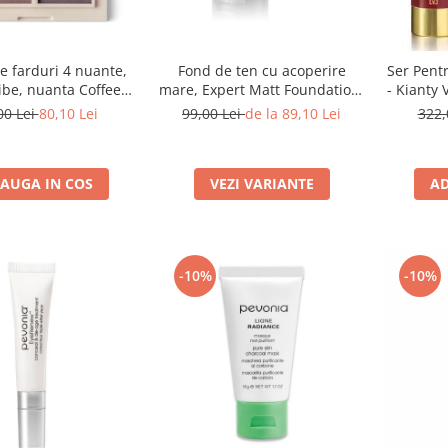
e farduri 4 nuante,
Fond de ten cu acoperire
Ser Pent
ibe, nuanta Coffee
mare, Expert Matt Foundation,
- Kianty 
reak 03 - 5,5g
500W Light Beige - 30ml
B
00 Lei
80,10 Lei
99,00 Lei
de la 89,10 Lei
322,
AUGA IN COS
VEZI VARIANTE
AD
-10%
-10%