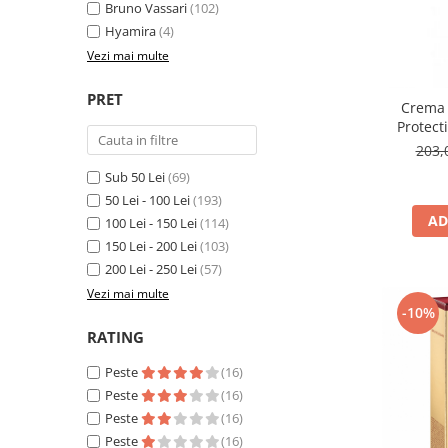
Fard de ochi
Bruno Vassari
(102)
Hyamira
(4)
Pigmenti minerali
Vezi mai multe
Primer gene
BUZE
PRET
Crema 
Ruj
Protect
Creion de buze
50ml - 
203,
SPF50
Gloss de buze
Sub 50 Lei
(69)
SPRANCENE
50 Lei - 100 Lei
(193)
AD
100 Lei - 150 Lei
(114)
Creioane sprancene
150 Lei - 200 Lei
(103)
Gel pentru sprancene
200 Lei - 250 Lei
(57)
ACCESORII
Vezi mai multe
Palete Contouring
-10%
Pensule Profesionale
RATING
Aur Cosmetic
Peste
(16)
PALETE PROFESIONALE
Peste
(16)
Peste
(16)
Peste
(16)