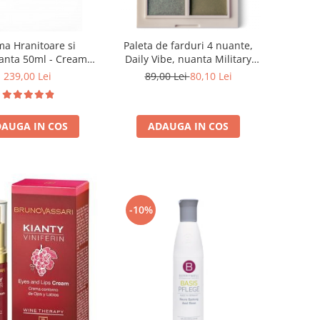
a Hranitoare si
Paleta de farduri 4 nuante,
anta 50ml - Cream
Daily Vibe, nuanta Military
ing & Moisturizing-
Vibe 02 - 5,5g
239,00 Lei
89,00 Lei
80,10 Lei
runo Vassari
AUGA IN COS
ADAUGA IN COS
-10%