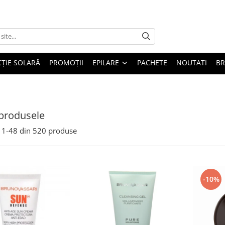
ȚIE SOLARĂ
PROMOȚII
EPILARE
PACHETE
NOUTATI
B
produsele
1-
48
din
520
produse
-10%