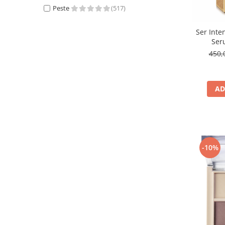
Peste
(517)
Ser Inte
Seru
450,
AD
-10%