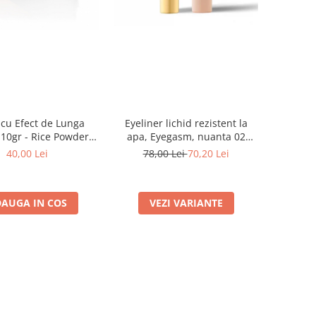
cu Efect de Lunga
Eyeliner lichid rezistent la
10gr - Rice Powder
apa, Eyegasm, nuanta 02
Mini- Paese
Brown
40,00 Lei
78,00 Lei
70,20 Lei
AUGA IN COS
VEZI VARIANTE