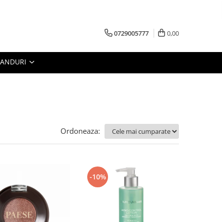
0729005777
0,00
RANDURI
Ordoneaza:
-10%