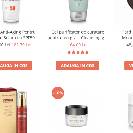
Anti-Aging Pentru
Gel purificator de curatare
Fard 
ie Solara cu SPF50+
pentru ten gras, Cleansing gel
Mono
Anti -Age Sun Cream
pure solution - 150ml
00 Lei
182,70 Lei
164,00 Lei
48,
+ - Bruno Vassari
AUGA IN COS
ADAUGA IN COS
V
-10%