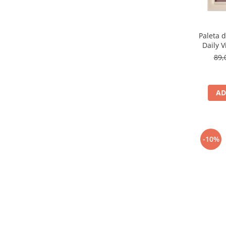
Paleta d
Daily V
B
89,
AD
-10%