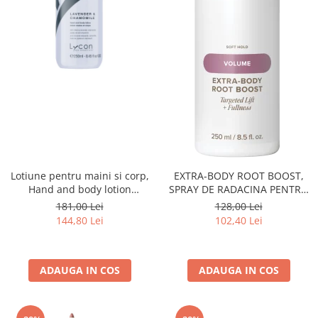
Lotiune pentru maini si corp,
EXTRA-BODY ROOT BOOST,
Hand and body lotion
SPRAY DE RADACINA PENTRU
Relaxing Lavander and
VOLUM 250 ML
181,00 Lei
128,00 Lei
Chamomile - 250ml
144,80 Lei
102,40 Lei
ADAUGA IN COS
ADAUGA IN COS