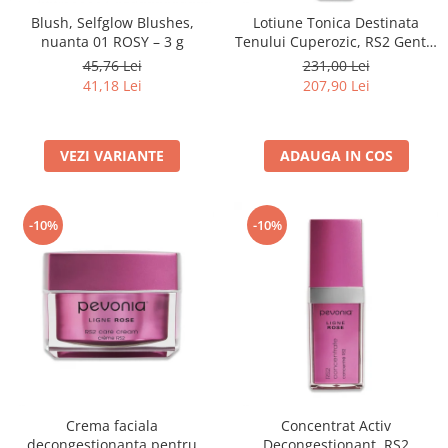
Blush, Selfglow Blushes,
Lotiune Tonica Destinata
nuanta 01 ROSY – 3 g
Tenului Cuperozic, RS2 Gentle
Lotion - 120ml
45,76 Lei
231,00 Lei
41,18 Lei
207,90 Lei
VEZI VARIANTE
ADAUGA IN COS
-10%
-10%
Crema faciala
Concentrat Activ
decongestionanta pentru
Decongestionant, RS2