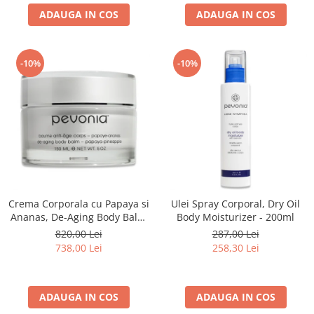
ADAUGA IN COS
ADAUGA IN COS
-10%
-10%
Crema Corporala cu Papaya si
Ulei Spray Corporal, Dry Oil
Ananas, De-Aging Body Balm
Body Moisturizer - 200ml
Papaya Pineapple - 150ml
820,00 Lei
287,00 Lei
738,00 Lei
258,30 Lei
ADAUGA IN COS
ADAUGA IN COS