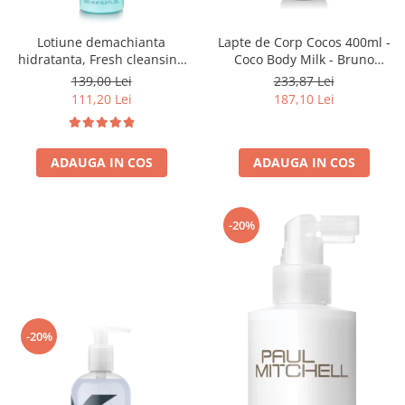
Lotiune demachianta
Lapte de Corp Cocos 400ml -
hidratanta, Fresh cleansing
Coco Body Milk - Bruno
fluid - 250 ml
Vassari
139,00 Lei
233,87 Lei
111,20 Lei
187,10 Lei
ADAUGA IN COS
ADAUGA IN COS
-20%
-20%