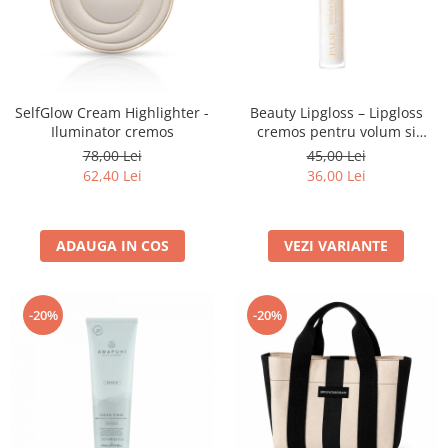
SelfGlow Cream Highlighter -
Beauty Lipgloss – Lipgloss
Iluminator cremos
cremos pentru volum si
stralucire naturala
78,00 Lei
45,00 Lei
62,40 Lei
36,00 Lei
ADAUGA IN COS
VEZI VARIANTE
-20%
-20%