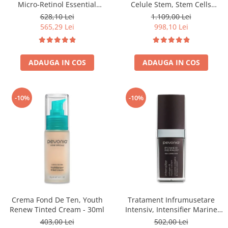
Micro-Retinol Essential
Celule Stem, Stem Cells
Moisturizer - 50ml
Intensive Serum - 30ml
628,10 Lei
1.109,00 Lei
565,29 Lei
998,10 Lei
ADAUGA IN COS
ADAUGA IN COS
-10%
-10%
Crema Fond De Ten, Youth
Tratament Infrumusetare
Renew Tinted Cream - 30ml
Intensiv, Intensifier Marine
Collagen Concentrate - 30ml
403,00 Lei
502,00 Lei