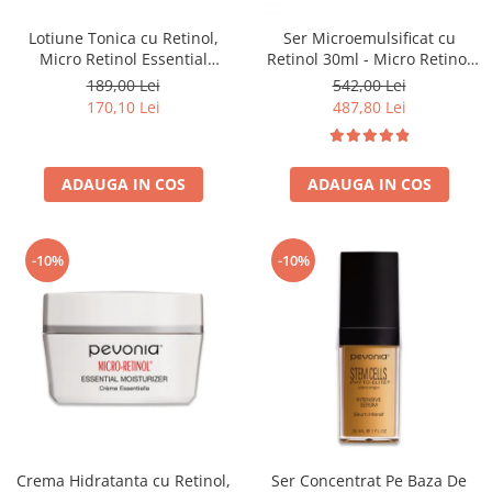
Lotiune Tonica cu Retinol,
Ser Microemulsificat cu
Micro Retinol Essential
Retinol 30ml - Micro Retinol
Tonner - 120ml
Essential Serum - Pevonia
189,00 Lei
542,00 Lei
170,10 Lei
487,80 Lei
ADAUGA IN COS
ADAUGA IN COS
-10%
-10%
Crema Hidratanta cu Retinol,
Ser Concentrat Pe Baza De