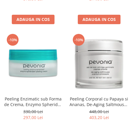
ADAUGA IN COS
ADAUGA IN COS
-10%
-10%
Peeling Enzimatic sub Forma
Peeling Corporal cu Papaya si
de Crema, Enzymo Spherides
Ananas, De-Aging Saltmousse
Peeling Cream - 50ml
Papaya-Pineapple - 200ml
330,00 Lei
448,00 Lei
297,00 Lei
403,20 Lei