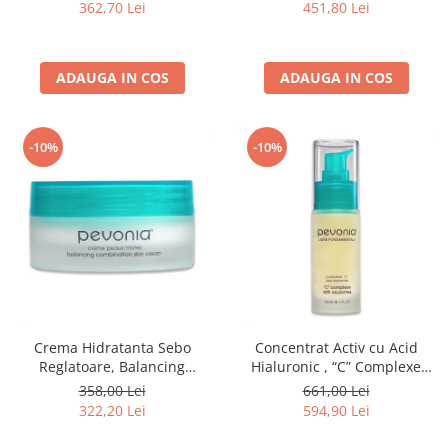
362,70 Lei
451,80 Lei
ADAUGA IN COS
ADAUGA IN COS
-10%
-10%
Crema Hidratanta Sebo
Concentrat Activ cu Acid
Reglatoare, Balancing
Hialuronic , “C” Complexe
Combination Skin Cream -
With Oxyzomes - 30ml
358,00 Lei
661,00 Lei
50ml
322,20 Lei
594,90 Lei