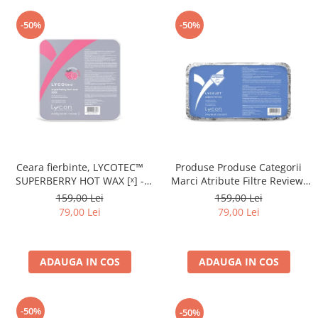
-50%
-50%
Ceara fierbinte, LYCOTEC™
Produse Produse Categorii
SUPERBERRY HOT WAX [ˣ] -
Marci Atribute Filtre Review-
500g - Lycon
uri Feed-uri Furnizori CRM
159,00 Lei
159,00 Lei
Campanii Marketing GoBots
79,00 Lei
79,00 Lei
Continut 1 Insights Download
Rapoarte 1 Export Module
Canale de vanzari Gomag
ADAUGA IN COS
ADAUGA IN COS
Apps Design
-50%
-50%