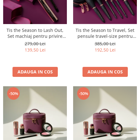
Tis the Season to Lash Out,
Tis the Season to Travel, Set
Set machiaj pentru privire
pensule travel-size pentru
intensa
machiaj profesional
279,00 Lei
385,00 Lei
139,50 Lei
192,50 Lei
ADAUGA IN COS
ADAUGA IN COS
-50%
-50%