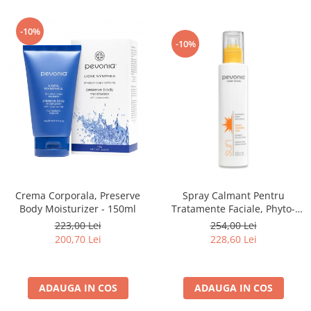
-10%
-10%
Spray Calmant Pentru
Crema Corporala, Preserve
Tratamente Faciale, Phyto-
Body Moisturizer - 150ml
Aromatic Mist - 200ml
254,00 Lei
223,00 Lei
228,60 Lei
200,70 Lei
ADAUGA IN COS
ADAUGA IN COS