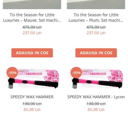
Tis the Season for Little
Tis the Season for Little
Luxuries – Mauve, Set machiaj
Luxuries – Plum, Set machiaj
pentru glow natural si nuante
pentru nuante profunde si
475,00 Lei
475,00 Lei
delicate
efect sofisticat
237,50 Lei
237,50 Lei
ADAUGA IN COS
ADAUGA IN COS
-50%
-50%
SPEEDY WAX HAMMER
SPEEDY WAX HAMMER - Lycon
130,00 Lei
130,00 Lei
65,00 Lei
65,00 Lei