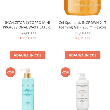
ÎNCĂLZITOR LYCOPRO MINI
Gel Spumant, INGROWN-X-IT
PROFESSIONAL WAX HEATER -
Foaming Gel - 250 ml - Lycon
500ml
377,00 Lei
95,58 Lei
188,50 Lei
47,79 Lei
ADAUGA IN COS
ADAUGA IN COS
-20%
-20%