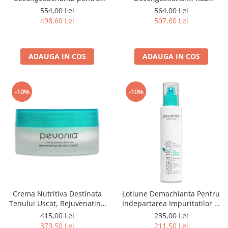
tenul cuperozic, RS2 Care
Concentrate - 30ml
554,00 Lei
564,00 Lei
Cream - 50ml
498,60 Lei
507,60 Lei
ADAUGA IN COS
ADAUGA IN COS
-10%
-10%
Crema Nutritiva Destinata
Lotiune Demachianta Pentru
Tenului Uscat, Rejuvenating
Indepartarea Impuritatilor si
Dry Skin Cream - 50ml
Machiajului, Eye Make Up
415,00 Lei
235,00 Lei
Remover - 200ml
373,50 Lei
211,50 Lei