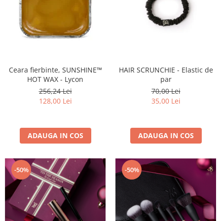
Ceara fierbinte, SUNSHINE™
HAIR SCRUNCHIE - Elastic de
HOT WAX - Lycon
par
256,24 Lei
70,00 Lei
128,00 Lei
35,00 Lei
ADAUGA IN COS
ADAUGA IN COS
-50%
-50%