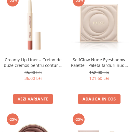
-20%
-20%
Creamy Lip Liner – Creion de
SelfGlow Nude Eyeshadow
buze cremos pentru contur si
Palette - Paleta farduri nude
definire
versatila
45,00 Lei
152,00 Lei
36,00 Lei
121,60 Lei
VEZI VARIANTE
ADAUGA IN COS
-20%
-20%