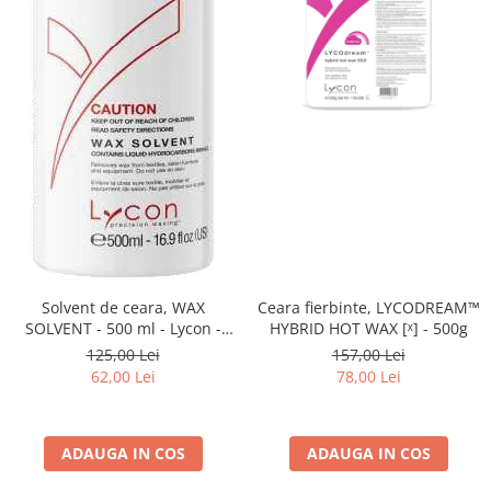
Fard de ochi
Pigmenti minerali
Primer gene
BUZE
Ruj
Creion de buze
Gloss de buze
SPRANCENE
Creioane sprancene
Gel pentru sprancene
ACCESORII
Solvent de ceara, WAX
Ceara fierbinte, LYCODREAM™
SOLVENT - 500 ml - Lycon -
HYBRID HOT WAX [ˣ] - 500g
Palete Contouring
Lycon
125,00 Lei
157,00 Lei
Pensule Profesionale
62,00 Lei
78,00 Lei
Aur Cosmetic
PALETE PROFESIONALE
ADAUGA IN COS
ADAUGA IN COS