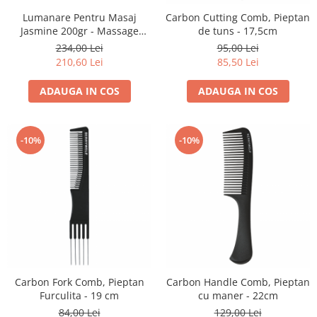
Lumanare Pentru Masaj
Carbon Cutting Comb, Pieptan
Jasmine 200gr - Massage
de tuns - 17,5cm
Candle Jasmine - Bruno
234,00 Lei
95,00 Lei
Vassari
210,60 Lei
85,50 Lei
ADAUGA IN COS
ADAUGA IN COS
-10%
-10%
Carbon Fork Comb, Pieptan
Carbon Handle Comb, Pieptan
Furculita - 19 cm
cu maner - 22cm
84,00 Lei
129,00 Lei