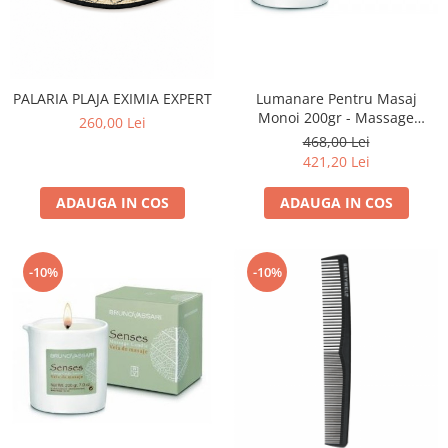
Fard de ochi
Pigmenti minerali
Primer gene
BUZE
Lumanare Pentru Masaj
PALARIA PLAJA EXIMIA EXPERT
Ruj
Monoi 200gr - Massage
260,00 Lei
Candle - Bruno Vassari
468,00 Lei
Creion de buze
421,20 Lei
Gloss de buze
SPRANCENE
ADAUGA IN COS
ADAUGA IN COS
Creioane sprancene
Gel pentru sprancene
-10%
-10%
ACCESORII
Palete Contouring
Pensule Profesionale
Aur Cosmetic
PALETE PROFESIONALE