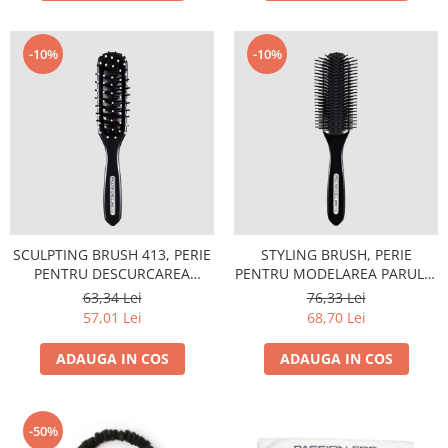
-10%
-10%
SCULPTING BRUSH 413, PERIE
STYLING BRUSH, PERIE
PENTRU DESCURCAREA
PENTRU MODELAREA PARULUI
PARULUI
407
63,34 Lei
76,33 Lei
57,01 Lei
68,70 Lei
ADAUGA IN COS
ADAUGA IN COS
-50%