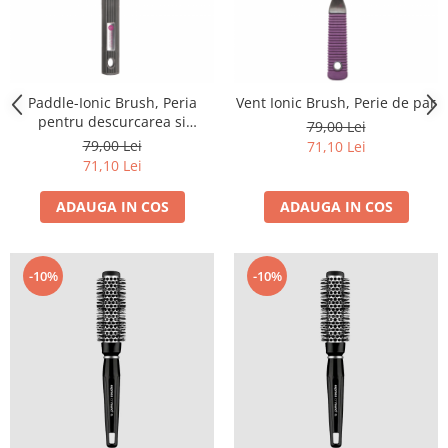
Paddle-Ionic Brush, Peria
Vent Ionic Brush, Perie de par
pentru descurcarea si
79,00 Lei
aranjarea parului.
79,00 Lei
71,10 Lei
71,10 Lei
ADAUGA IN COS
ADAUGA IN COS
-10%
-10%