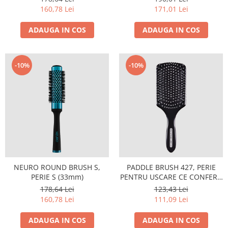
160,78 Lei
171,01 Lei
ADAUGA IN COS
ADAUGA IN COS
-10%
-10%
NEURO ROUND BRUSH S,
PADDLE BRUSH 427, PERIE
PERIE S (33mm)
PENTRU USCARE CE CONFERA
VOLUM
178,64 Lei
123,43 Lei
160,78 Lei
111,09 Lei
ADAUGA IN COS
ADAUGA IN COS