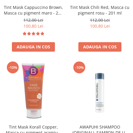
Tint Mask Cappuccino Brown,
Tint Mask Chili Red, Masca cu
Masca cu pigment maro - 201
pigment rosu - 201 ml
ml
112,00 Lei
112,00 Lei
100,80 Lei
100,80 Lei
ADAUGA IN COS
ADAUGA IN COS
-10%
-10%
Tint Mask Korall Copper,
AWAPUHI SHAMPOO
Masca cu pigment aramiu -
(ORIGINAL), SAMPON DE UZ