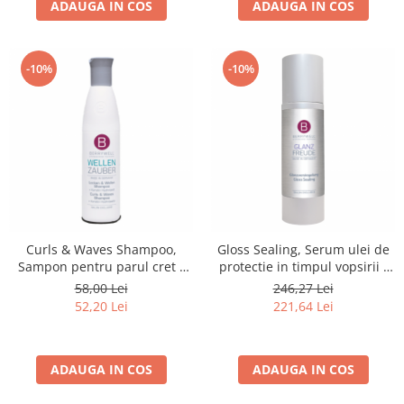
ADAUGA IN COS
ADAUGA IN COS
-10%
-10%
Curls & Waves Shampoo,
Gloss Sealing, Serum ulei de
Sampon pentru parul cret -
protectie in timpul vopsirii -
251 ml
81 ml
58,00 Lei
246,27 Lei
52,20 Lei
221,64 Lei
ADAUGA IN COS
ADAUGA IN COS