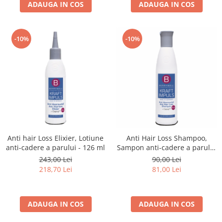
ADAUGA IN COS
ADAUGA IN COS
-10%
-10%
Anti hair Loss Elixier, Lotiune
Anti Hair Loss Shampoo,
anti-cadere a parului - 126 ml
Sampon anti-cadere a parului
251 ml
243,00 Lei
90,00 Lei
218,70 Lei
81,00 Lei
ADAUGA IN COS
ADAUGA IN COS