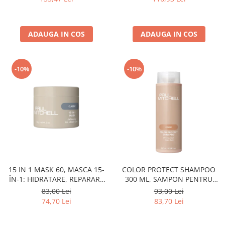
ADAUGA IN COS
ADAUGA IN COS
-10%
-10%
15 IN 1 MASK 60, MASCA 15-
COLOR PROTECT SHAMPOO
ÎN-1: HIDRATARE, REPARARE
300 ML, SAMPON PENTRU
ȘI STRĂLUCIRE INSTANTĂ ML
PROTECTIA CULORII NEW PM
83,00 Lei
93,00 Lei
PM
74,70 Lei
83,70 Lei