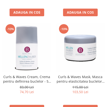
ADAUGA IN COS
ADAUGA IN COS
-10%
-10%
Curls & Waves Cream, Crema
Curls & Waves Mask, Masca
pentru definirea buclelor - 51
pentru elasticitatea buclelor -
ml
201 ml
83,00 Lei
115,00 Lei
74,70 Lei
103,50 Lei