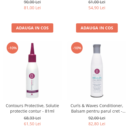
201 ml
251 ml
90,00 Lei
61,00 Lei
81,00 Lei
54,90 Lei
ADAUGA IN COS
ADAUGA IN COS
-10%
-10%
Contours Protective, Solutie
Curls & Waves Conditioner,
protectie contur - 81ml
Balsam pentru parul cret -
251 ml
68,33 Lei
92,00 Lei
61,50 Lei
82,80 Lei