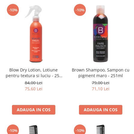
-10%
-10%
Blow Dry Lotion, Lotiune
Brown Shampoo, Sampon cu
pentru textura si luciu - 251
pigment maro - 251ml
ml
84,00 Lei
79,00 Lei
75,60 Lei
71,10 Lei
ADAUGA IN COS
ADAUGA IN COS
-10%
-10%