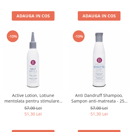
ADAUGA IN COS
ADAUGA IN COS
-10%
-10%
Active Lotion, Lotiune
Anti Dandruff Shampoo,
mentolata pentru stimularea
Sampon anti-matreata - 251
scalpului - 126 ml
ml
57,00 Lei
57,00 Lei
51,30 Lei
51,30 Lei