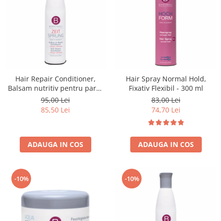
Hair Repair Conditioner,
Hair Spray Normal Hold,
Balsam nutritiv pentru parul
Fixativ Flexibil - 300 ml
degradat - 251 ml
95,00 Lei
83,00 Lei
85,50 Lei
74,70 Lei
ADAUGA IN COS
ADAUGA IN COS
-10%
-10%