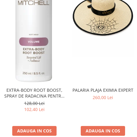
Fard de ochi
Pigmenti minerali
Primer gene
BUZE
Ruj
Creion de buze
Gloss de buze
SPRANCENE
Creioane sprancene
Gel pentru sprancene
ACCESORII
PALARIA PLAJA EXIMIA EXPERT
EXTRA-BODY ROOT BOOST,
Palete Contouring
SPRAY DE RADACINA PENTRU
260,00 Lei
VOLUM 250 ML
Pensule Profesionale
128,00 Lei
102,40 Lei
Aur Cosmetic
PALETE PROFESIONALE
ADAUGA IN COS
ADAUGA IN COS