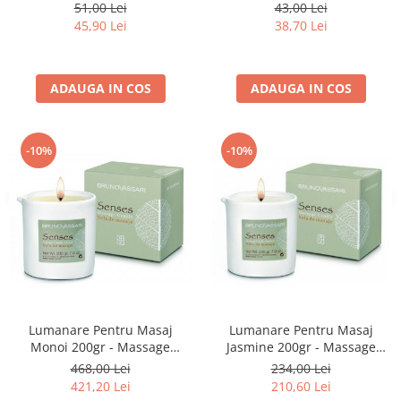
PENTRU VOLUMUL PARULUI
SEBUMULUI SI A PRODUSELOR
51,00 Lei
43,00 Lei
FIN 100ML
DE STYLING 75 ML
45,90 Lei
38,70 Lei
ADAUGA IN COS
ADAUGA IN COS
-10%
-10%
Lumanare Pentru Masaj
Lumanare Pentru Masaj
Monoi 200gr - Massage
Jasmine 200gr - Massage
Candle - Bruno Vassari
Candle Jasmine - Bruno
468,00 Lei
234,00 Lei
Vassari
421,20 Lei
210,60 Lei