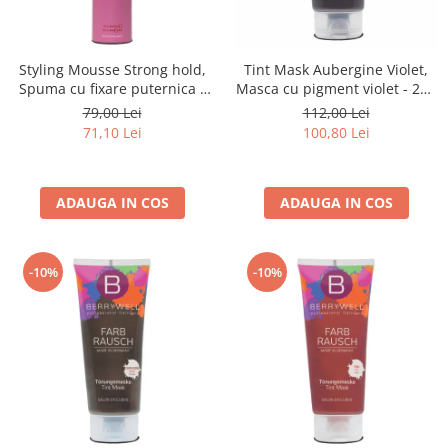
Styling Mousse Strong hold,
Tint Mask Aubergine Violet,
Spuma cu fixare puternica -
Masca cu pigment violet - 201
300 ml
ml
79,00 Lei
112,00 Lei
71,10 Lei
100,80 Lei
ADAUGA IN COS
ADAUGA IN COS
-10%
-10%