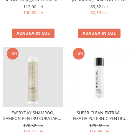
201 ml
FRECVENT CU GHIMBIR
112,00 Lei
89,32 Lei
HAWAIAN 300ml
100,80 Lei
80,39 Lei
ADAUGA IN COS
ADAUGA IN COS
-10%
-10%
EVERYDAY SHAMPOO,
SUPER CLEAN EXTRA®,
SAMPON PENTRU CURATAREB
FIXATIV PUTERNIC PENTRU
BLANDA 250ml
VOLUM - 300ml
170,52 Lei
129,92 Lei
153,47 Lei
116,93 Lei