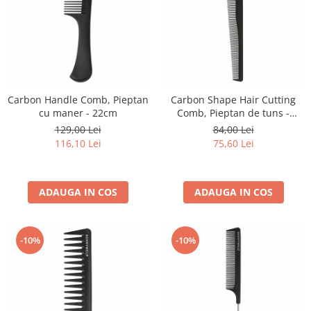
Carbon Handle Comb, Pieptan
Carbon Shape Hair Cutting
cu maner - 22cm
Comb, Pieptan de tuns -
17,5cm
129,00 Lei
84,00 Lei
116,10 Lei
75,60 Lei
ADAUGA IN COS
ADAUGA IN COS
-10%
-10%