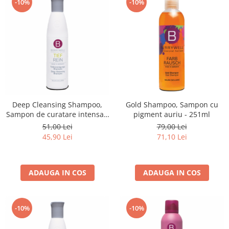
-10%
-10%
Deep Cleansing Shampoo,
Gold Shampoo, Sampon cu
Sampon de curatare intensa -
pigment auriu - 251ml
251 ml
51,00 Lei
79,00 Lei
45,90 Lei
71,10 Lei
ADAUGA IN COS
ADAUGA IN COS
-10%
-10%