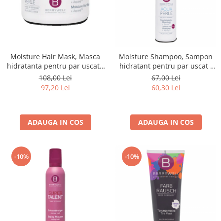
Moisture Hair Mask, Masca
Moisture Shampoo, Sampon
hidratanta pentru par uscat -
hidratant pentru par uscat -
201 ml
251 ml
108,00 Lei
67,00 Lei
97,20 Lei
60,30 Lei
ADAUGA IN COS
ADAUGA IN COS
-10%
-10%